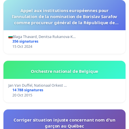
Appel aux institutions européennes pour
l’annulation de la nomination de Borislav Sarafov
comme procureur général de la République de
Bulgarie et pour l’initiation d’un nouveau processus
transparent
Blaga Thavard, Denitsa Rukanova-K…
356 signatures
15 Oct 2024
Orchestre national de Belgique
Jan Van Duffel, Nationaal Orkest …
14 788 signatures
20 Oct 2015
Corriger situation injuste concernant nom d'un
garçon au Québec