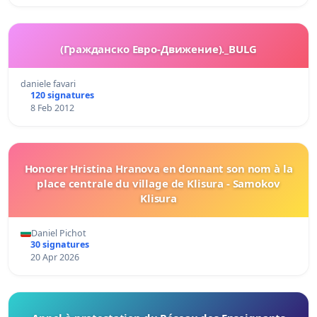
(Гражданско Евро-Движение)._BULG
daniele favari
120 signatures
8 Feb 2012
Honorer Hristina Hranova en donnant son nom à la
place centrale du village de Klisura - Samokov
Klisura
Daniel Pichot
30 signatures
20 Apr 2026