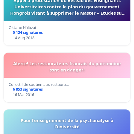
Appel à protestation du Réseau des Enseignants
Universitaires contre le plan du gouvernement
Hongrois visant à supprimer le Master « Etudes sur
le Genre »
Oktatói Hálózat
5 124 signatures
14 Aug 2018
Alerte! Les restaurateurs francais du patrimoine
sont en danger!
Collectif de soutien aux restaura…
6 853 signatures
16 Mar 2016
Pour l’enseignement de la psychanalyse à
l’université