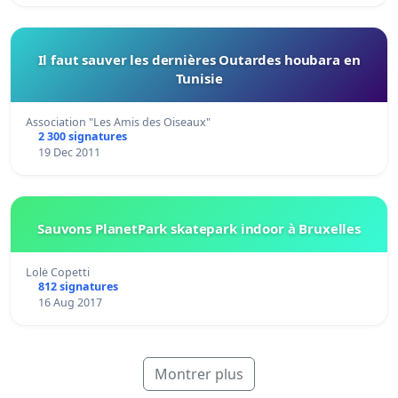
Il faut sauver les dernières Outardes houbara en
Tunisie
Association "Les Amis des Oiseaux"
2 300 signatures
19 Dec 2011
Sauvons PlanetPark skatepark indoor à Bruxelles
Lolė Copetti
812 signatures
16 Aug 2017
Montrer plus