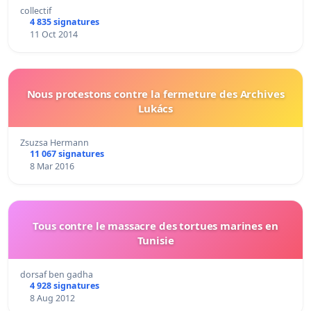
collectif
4 835 signatures
11 Oct 2014
Nous protestons contre la fermeture des Archives
Lukács
Zsuzsa Hermann
11 067 signatures
8 Mar 2016
Tous contre le massacre des tortues marines en
Tunisie
dorsaf ben gadha
4 928 signatures
8 Aug 2012