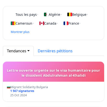
Tous les pays
Algérie
Belgique
›
›
›
Cameroun
Canada
France
›
›
›
Montrer plus
Tendances
Dernières pétitions
Lettre ouverte urgente sur le visa humanitaire pour
le dissident Abdulrahman al-Khalidi
Migrant Solidarity Bulgaria
1 567 signatures
25 Oct 2024