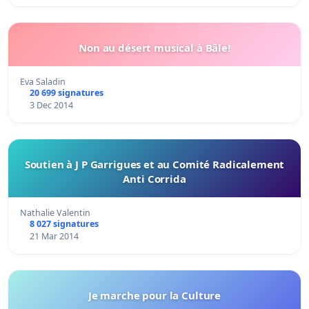
Non au désert musical à Bâle!
Eva Saladin
20 699 signatures
3 Dec 2014
Soutien à J P Garrigues et au Comité Radicalement
Anti Corrida
Nathalie Valentin
8 027 signatures
21 Mar 2014
Je marche pour la Culture