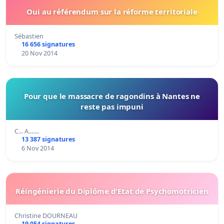
Oui au référendum sur la réforme territoriale
Sébastien
16 656 signatures
20 Nov 2014
Pour que le massacre de ragondins à Nantes ne
reste pas impuni
C... A.......
13 387 signatures
6 Nov 2014
Réingénierie du Diplôme d'Etat de Psychomotricien
Christine DOURNEAU
19 054 signatures