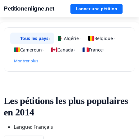
Petitionenligne.net
Lancer une pétition
Tous les pays
Algérie
Belgique
›
›
›
Cameroun
Canada
France
›
›
›
Montrer plus
Les pétitions les plus populaires
en 2014
Langue: Français