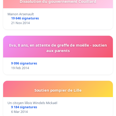
Dissolution du gouvernement Couillard
Manon Arsenault
19 646 signatures
21 Nov 2014
Eva, 8 ans, en attente de greffe de moëlle - soutien
aux parents
9 096 signatures
19 Feb 2014
Soutien pompier de Lille
Un citoyen lillois Windels Mickaël
9 184 signatures
6 Mar 2014