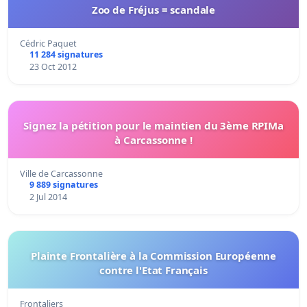
Zoo de Fréjus = scandale
Cédric Paquet
11 284 signatures
23 Oct 2012
Signez la pétition pour le maintien du 3ème RPIMa
à Carcassonne !
Ville de Carcassonne
9 889 signatures
2 Jul 2014
Plainte Frontalière à la Commission Européenne
contre l'Etat Français
Frontaliers