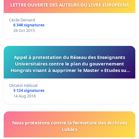
LETTRE OUVERTE DES AUTEURS DU LIVRE EUROPÉENS
Cécile Deniard
6 348 signatures
26 Oct 2015
Appel à protestation du Réseau des Enseignants
Universitaires contre le plan du gouvernement
Hongrois visant à supprimer le Master « Etudes sur
le Genre »
Oktatói Hálózat
5 124 signatures
14 Aug 2018
Nous protestons contre la fermeture des Archives
Lukács