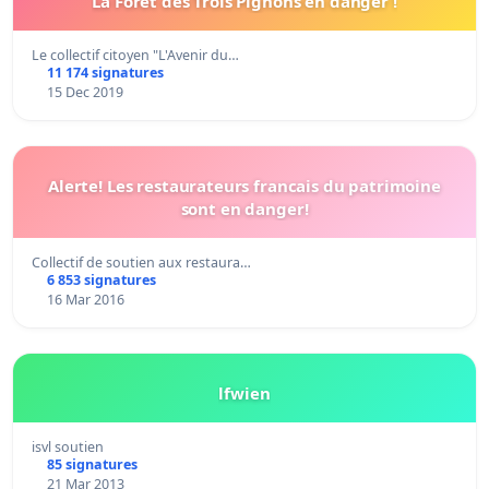
La Forêt des Trois Pignons en danger !
Le collectif citoyen "L'Avenir du…
11 174 signatures
15 Dec 2019
Alerte! Les restaurateurs francais du patrimoine
sont en danger!
Collectif de soutien aux restaura…
6 853 signatures
16 Mar 2016
lfwien
isvl soutien
85 signatures
21 Mar 2013