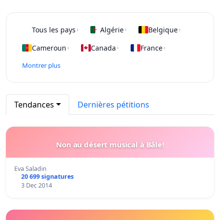
Tous les pays
Algérie
Belgique
›
›
›
Cameroun
Canada
France
›
›
›
Montrer plus
Tendances
Dernières pétitions
Non au désert musical à Bâle!
Eva Saladin
20 699 signatures
3 Dec 2014