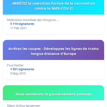
ARRÊTEZ la coercition furtive de la vaccination
contre le SARS-COV-2!
Fédération mondiale des Hongrois …
5 114 signatures
17 Feb 2021
Arrêtez les coupes - Développez les lignes de trains
longue distance d'Europe
Poul Kattler
1 551 signatures
9 May 2015
Nous soutenons le gouvernement polonais
Glenn Arthur Jørgensen