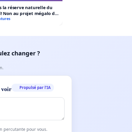
 la réserve naturelle du
! Non au projet mégalo du
rtif Le Roseau!
atures
ulez changer ?
n.
Propulsé par l’IA
 voir
on percutante pour vous.