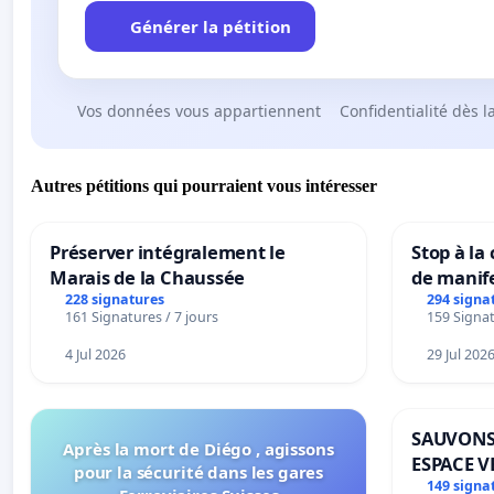
Générer la pétition
Vos données vous appartiennent
Confidentialité dès l
Autres pétitions qui pourraient vous intéresser
Préserver intégralement le
Stop à la
Marais de la Chaussée
de manif
228 signatures
294 signa
161 Signatures / 7 jours
159 Signat
4 Jul 2026
29 Jul 202
SAUVONS
Après la mort de Diégo , agissons
ESPACE V
pour la sécurité dans les gares
BOUGERI
149 signa