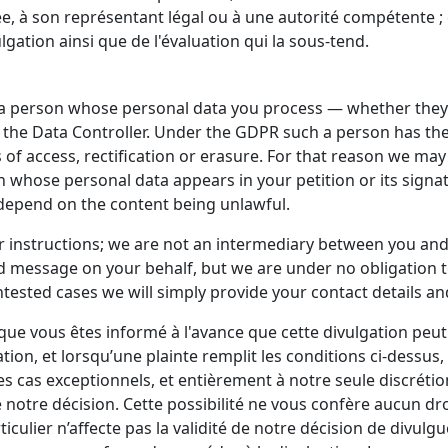
ée, à son représentant légal ou à une autorité compétente ; 
tion ainsi que de l'évaluation qui la sous-tend.
a person whose personal data you process — whether they ar
u, the Data Controller. Under the GDPR such a person has the
ts of access, rectification or erasure. For that reason we m
ose personal data appears in your petition or its signature
 depend on the content being unlawful.
r instructions; we are not an intermediary between you and
d message on your behalf, but we are under no obligation t
ontested cases we will simply provide your contact details 
que vous êtes informé à l'avance que cette divulgation peut
tion, et lorsqu’une plainte remplit les conditions ci-dessu
es cas exceptionnels, et entièrement à notre seule discréti
notre décision. Cette possibilité ne vous confère aucun dro
iculier n’affecte pas la validité de notre décision de divu