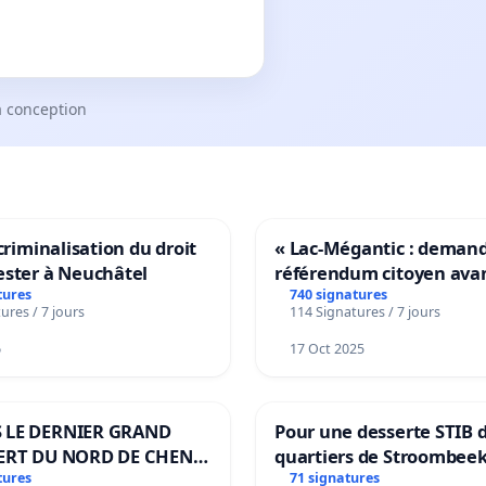
a conception
 criminalisation du droit
« Lac-Mégantic : deman
ester à Neuchâtel
référendum citoyen ava
transformation irréversi
tures
740 signatures
ures / 7 jours
114 Signatures / 7 jours
notre territoire »
6
17 Oct 2025
 LE DERNIER GRAND
Pour une desserte STIB 
ERT DU NORD DE CHENE-
quartiers de Stroombeek
ES
Beauval - Voor een MIVB
tures
71 signatures