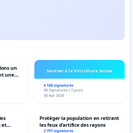
dons un
Soutien à la Viticulture Suisse
nt une
ble de
4 108 signatures
98 Signatures / 7 jours
30 Apr 2026
des
Protéger la population en retirant
 et
les feux d’artifice des rayons
-
2 797 signatures