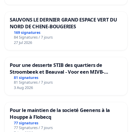
SAUVONS LE DERNIER GRAND ESPACE VERT DU
NORD DE CHENE-BOUGERIES
169 signatures
84 Signatures / 7 jours
27 Jul 2026
Pour une desserte STIB des quartiers de
Stroombeek et Beauval - Voor een MIVB-
bediening van de wijken Strombeek en Het
81 signatures
81 Signatures / 7 jours
Voor
3 Aug 2026
Pour le maintien de la societé Geenens à la
Houppe à Flobecq
77 signatures
77 Signatures / 7 jours