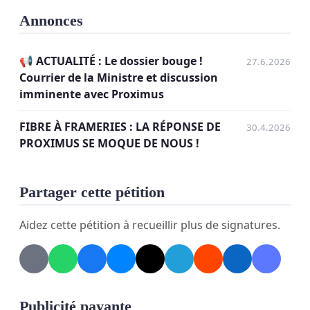
déploiement.
Annonces
📢 ACTUALITÉ : Le dossier bouge !
27.6.2026
Courrier de la Ministre et discussion
imminente avec Proximus
FIBRE À FRAMERIES : LA RÉPONSE DE
30.4.2026
PROXIMUS SE MOQUE DE NOUS !
Partager cette pétition
Aujourd'hui
, nous nous retrouvons dans une
Aidez cette pétition à recueillir plus de signatures.
situation aberrante : un « îlot oublié » entouré de
quartiers déjà fibrés.
Un impact réel sur notre quotidien
Publicité payante