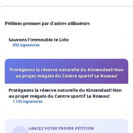
Par cette pétition, nous demandons :
Pétitions promues par d'autres utilisateurs
1. Une réponse claire de la part d'Unifiber et de
Proximus sur les raisons techniques ou
Sauvons l'immeuble le Lido
administratives du retrait de notre rue.
832 signatures
2. Le rétablissement immédiat de la planification
des travaux dans les plus brefs délais.
Protégeons la réserve naturelle du Kinsendael! Non
au projet mégalo du Centre sportif Le Roseau!
3. L'appui de la Ville de Frameries pour qu'elle
intervienne en tant qu'intermédiaire auprès de
Protégeons la réserve naturelle du Kinsendael! Non
l'opérateur.
au projet mégalo du Centre sportif Le Roseau!
1 133 signatures
LANCEZ VOTRE PROPRE PÉTITION