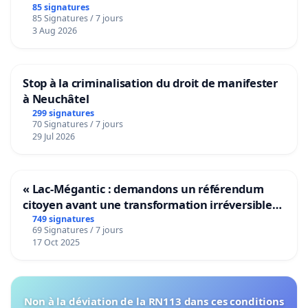
bediening van de wijken Strombeek en Het
85 signatures
85 Signatures / 7 jours
Voor
3 Aug 2026
Stop à la criminalisation du droit de manifester
à Neuchâtel
299 signatures
70 Signatures / 7 jours
29 Jul 2026
« Lac-Mégantic : demandons un référendum
citoyen avant une transformation irréversible
de notre territoire »
749 signatures
69 Signatures / 7 jours
17 Oct 2025
Non à la déviation de la RN113 dans ces conditions