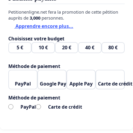
Le retrait de ce projet nous maintient dans une
impasse technologique (VDSL ou coaxial saturé) qui
Petitionenligne.net fera la promotion de cette pétition
pénalise l’ensemble des habitants :
auprès de
3,000
personnes.
Apprendre encore plus...
• Latence élevée et instabilité : rendant le télétravail
Choisissez votre budget
et les usages interactifs de plus en plus difficiles.
5 €
10 €
20 €
40 €
80 €
• Fracture numérique : nos voisins bénéficient du
Giga, tandis que notre rue subit une perte
Méthode de paiement
d'attractivité et une dépréciation.
• Manque de transparence : le silence des
PayPal
Google Pay
Apple Pay
Carte de crédit
opérateurs (Unifiber/Proximus) face à ce
Méthode de paiement
revirement est inacceptable.
PayPal
Carte de crédit
• Problemes administratifs : Impossible de changer
de contrat VDSL.
Nos revendications