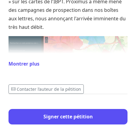
» sur les cartes de l'IBPT. Proximus a même mené
des campagnes de prospection dans nos boîtes
aux lettres, nous annonçant l'arrivée imminente du
très haut débit.
Montrer plus
Contacter l’auteur de la pétition
C.f. : Carte de la fibre de l'IBPT
Pourtant,
début 2025
, tout a changé : sans aucune
Signer cette pétition
explication ni avertissement, notre zone a été
purement et simplement retirée des plans de