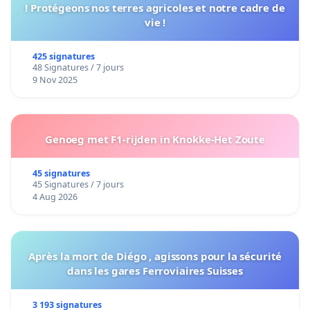
! Protégeons nos terres agricoles et notre cadre de
vie !
425 signatures
48 Signatures / 7 jours
9 Nov 2025
Genoeg met F1-rijden in Knokke-Het Zoute
45 signatures
45 Signatures / 7 jours
4 Aug 2026
Après la mort de Diégo , agissons pour la sécurité
dans les gares Ferroviaires Suisses
3 193 signatures