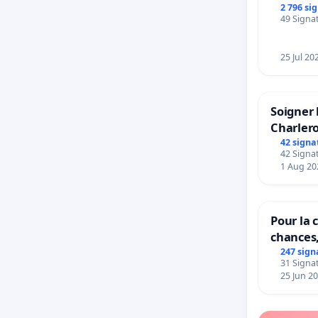
rayons
2 796 si
49 Signat
25 Jul 20
Soigner 
Charlero
42 signa
42 Signat
1 Aug 20
Pour la c
chances,
247 sign
31 Signat
25 Jun 2