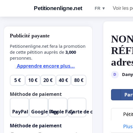
Petitionenligne.net
Voir les p
FR ▼
Publicité payante
NON
Petitionenligne.net fera la promotion
RÉF
de cette pétition auprès de
3,000
personnes.
adre
Apprendre encore plus...
Dany
D
5 €
10 €
20 €
40 €
80 €
Méthode de paiement
Par
PayPal
Google Pay
Apple Pay
Carte de crédit
Péti
Méthode de paiement
Plus 