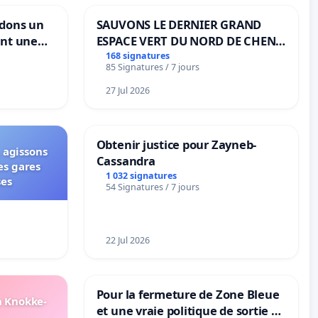
ndons un
SAUVONS LE DERNIER GRAND
ant une
ESPACE VERT DU NORD DE CHENE-
ible de
BOUGERIES
168 signatures
85 Signatures / 7 jours
27 Jul 2026
Obtenir justice pour Zayneb-
 agissons
Cassandra
es gares
1 032 signatures
ses
54 Signatures / 7 jours
22 Jul 2026
Pour la fermeture de Zone Bleue
n Knokke-
et une vraie politique de sortie de