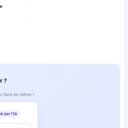
do
r ?
ous faire de même ?
é par l’IA