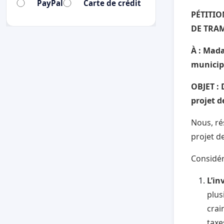
PayPal
Carte de crédit
PÉTITIO
DE TRA
À : Mada
municipa
OBJET :
projet 
Nous, ré
projet d
Considér
L’in
plus
crai
taxe