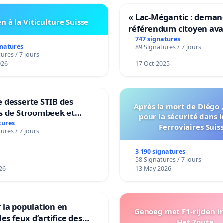
« Lac-Mégantic : dema
n à la Viticulture Suisse
référendum citoyen av
transformation irrévers
747 signatures
gnatures
89 Signatures / 7 jours
notre territoire »
ures / 7 jours
026
17 Oct 2025
 desserte STIB des
Après la mort de Diégo ,
s de Stroombeek et
pour la sécurité dans l
- Voor een MIVB-
tures
Ferroviaires Suis
ures / 7 jours
ng van de wijken
ek en Het Voor
3 190 signatures
58 Signatures / 7 jours
26
13 May 2026
 la population en
Genoeg met F1-rijden i
les feux d’artifice des
Het Zoute