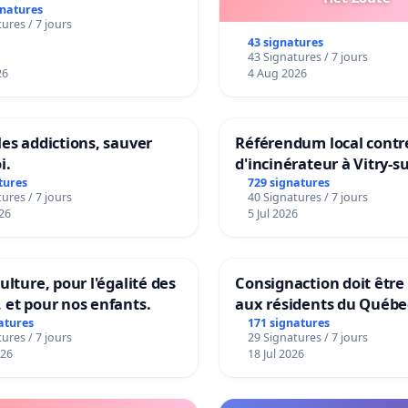
gnatures
ures / 7 jours
43 signatures
43 Signatures / 7 jours
26
4 Aug 2026
les addictions, sauver
Référendum local contre
i.
d'incinérateur à Vitry-s
tures
729 signatures
ures / 7 jours
40 Signatures / 7 jours
26
5 Jul 2026
ulture, pour l'égalité des
Consignaction doit être
 et pour nos enfants.
aux résidents du Québe
atures
171 signatures
ures / 7 jours
29 Signatures / 7 jours
026
18 Jul 2026