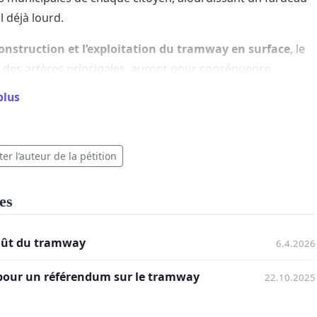
al déjà lourd.
onstruction et l’exploitation du tramway en surface
, le
 des artères principales, auront pour conséquence
cte d’accroître significativement la congestion automobile
plus
nt plusieurs années, nuisant à la fluidité du traffic, à la
uctivité économique et à la qualité de vie des
mobilistes et des usagers des transports en commun
er l’auteur de la pétition
tants.
uiétude et le caractère des quartiers traversés
seront
es
blement affectés par les travaux, le bruit et la présence
anente des infrastructures, modifiant négativement le
coût du tramway
6.4.2026
e de vie des résidents.
 pour un référendum sur le tramway
22.10.2025
nné l’ampleur, le coût exorbitant et les impacts
ts de ce projet sur l’ensemble de la population