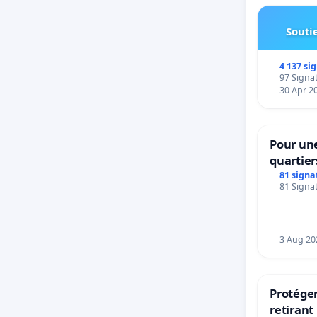
Soutie
4 137 si
97 Signat
30 Apr 2
Pour une
quartier
Beauval 
81 signa
81 Signat
bedieni
Strombe
3 Aug 20
Protéger
retirant 