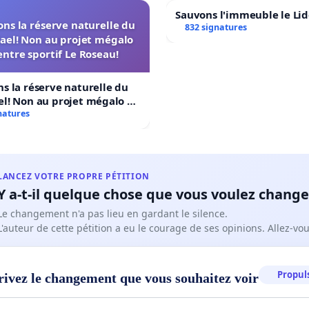
Sauvons l'immeuble le Li
ns la réserve naturelle du
832 signatures
ael! Non au projet mégalo
ntre sportif Le Roseau!
s la réserve naturelle du
l! Non au projet mégalo du
ortif Le Roseau!
natures
LANCEZ VOTRE PROPRE PÉTITION
Y a-t-il quelque chose que vous voulez change
Le changement n'a pas lieu en gardant le silence.
L'auteur de cette pétition a eu le courage de ses opinions. Allez-v
Propuls
rivez le changement que vous souhaitez voir