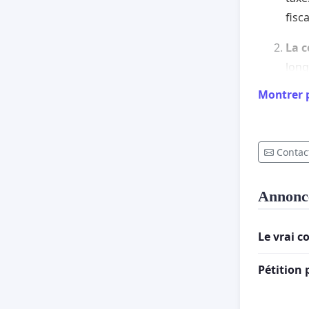
fisc
La c
long
dire
Montrer 
dura
prod
auto
Contact
exis
La q
Annonc
dura
perm
Le vrai 
cadr
Pétition
Étant do
permanen