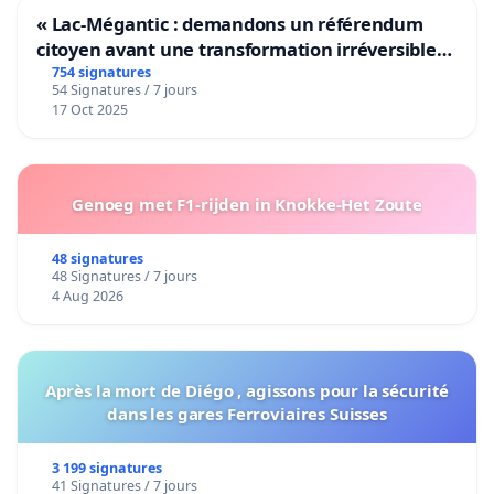
« Lac-Mégantic : demandons un référendum
citoyen avant une transformation irréversible
de notre territoire »
754 signatures
54 Signatures / 7 jours
17 Oct 2025
Genoeg met F1-rijden in Knokke-Het Zoute
48 signatures
48 Signatures / 7 jours
4 Aug 2026
Après la mort de Diégo , agissons pour la sécurité
dans les gares Ferroviaires Suisses
3 199 signatures
41 Signatures / 7 jours