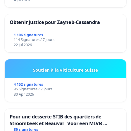
Obtenir justice pour Zayneb-Cassandra
1 106 signatures
114 Signatures / 7 jours
22 Jul 2026
Soutien à la Viticulture Suisse
4 152 signatures
95 Signatures / 7 jours
30 Apr 2026
Pour une desserte STIB des quartiers de
Stroombeek et Beauval - Voor een MIVB-
bediening van de wijken Strombeek en Het
86 signatures