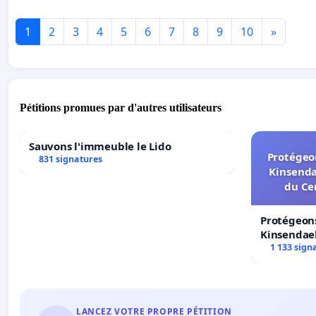
1
2
3
4
5
6
7
8
9
10
»
Pétitions promues par d'autres utilisateurs
Sauvons l'immeuble le Lido
Protégeon
831 signatures
Kinsenda
du Ce
Protégeons
Kinsendael
Centre spo
1 133 sign
LANCEZ VOTRE PROPRE PÉTITION