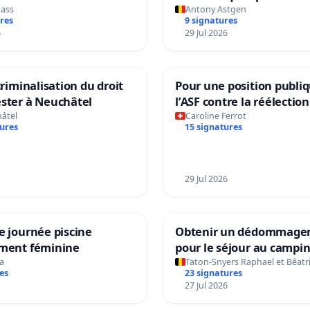
ass
Antony Astgen
res
9 signatures
6
29 Jul 2026
criminalisation du droit
Pour une position publi
ster à Neuchâtel
l’ASF contre la réélection
d’Infantino
âtel
Caroline Ferrot
tures
15 signatures
29 Jul 2026
e journée piscine
Obtenir un dédommage
ement féminine
pour le séjour au campi
La Clémentine
a
Taton-Snyers Raphael et Béatr
es
23 signatures
27 Jul 2026