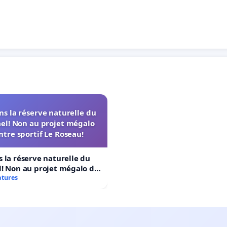
s la réserve naturelle du
el! Non au projet mégalo
ntre sportif Le Roseau!
 la réserve naturelle du
! Non au projet mégalo du
rtif Le Roseau!
atures