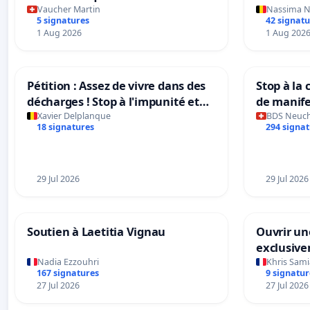
Confédération suisse
Vaucher Martin
Nassima N
5 signatures
42 signatu
1 Aug 2026
1 Aug 202
Pétition : Assez de vivre dans des
Stop à la 
décharges ! Stop à l'impunité et
de manife
aux dépôts clandestins à
Xavier Delplanque
BDS Neuch
18 signatures
294 signa
Charleroi
29 Jul 2026
29 Jul 2026
Soutien à Laetitia Vignau
Ouvrir un
exclusiv
Nadia Ezzouhri
Khris Sami
167 signatures
9 signatur
27 Jul 2026
27 Jul 2026