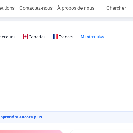
étitions
Contactez-nous
À propos de nous
Chercher
meroun
Canada
France
Montrer plus
›
›
›
pprendre encore plus...