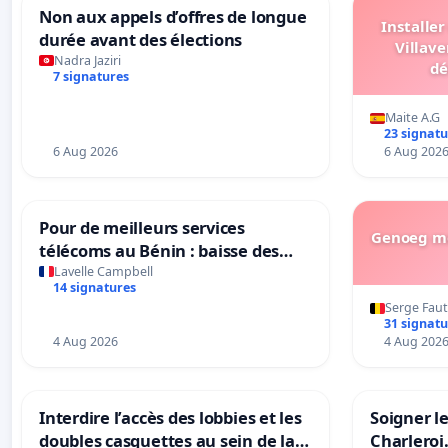
Non aux appels d’offres de longue
Installe
durée avant des élections
Villave
Nadra Jaziri
dé
7 signatures
Maite A.G
23 signatu
6 Aug 2026
6 Aug 202
Pour de meilleurs services
Genoeg me
télécoms au Bénin : baisse des
coûts et amélioration du réseau
Lavelle Campbell
14 signatures
chez MTN, Moov et Celtis
Serge Faut
31 signatu
4 Aug 2026
4 Aug 202
Interdire l’accès des lobbies et les
Soigner l
doubles casquettes au sein de la
Charleroi