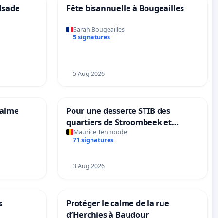
lsade
Fête bisannuelle à Bougeailles
Sarah Bougeailles
5 signatures
5 Aug 2026
calme
Pour une desserte STIB des
quartiers de Stroombeek et
Beauval - Voor een MIVB-
Maurice Tennoode
71 signatures
bediening van de wijken
Strombeek en Het Voor
3 Aug 2026
s
Protéger le calme de la rue
d’Herchies à Baudour