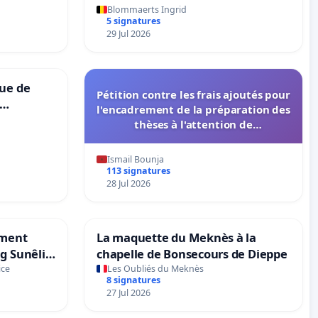
Blommaerts Ingrid
5 signatures
29 Jul 2026
que de
Pétition contre les frais ajoutés pour
l'encadrement de la préparation des
thèses à l'attention de
l'administration et des instances
décisionnelles de l'UIASS
Ismail Bounja
113 signatures
28 Jul 2026
ment
La maquette du Meknès à la
ng Sunêlia
chapelle de Bonsecours de Dieppe
ice
Les Oubliés du Meknès
8 signatures
27 Jul 2026