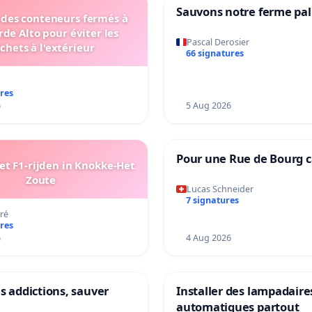
Sauvons notre ferme pal
r des conteneurs fermés à
rde Alto pour éviter les
Pascal Derosier
chets à l'extérieur
66 signatures
res
6
5 Aug 2026
Pour une Rue de Bourg 
t F1-rijden in Knokke-Het
Zoute
Lucas Schneider
7 signatures
ré
res
6
4 Aug 2026
es addictions, sauver
Installer des lampadaire
.
automatiques partout