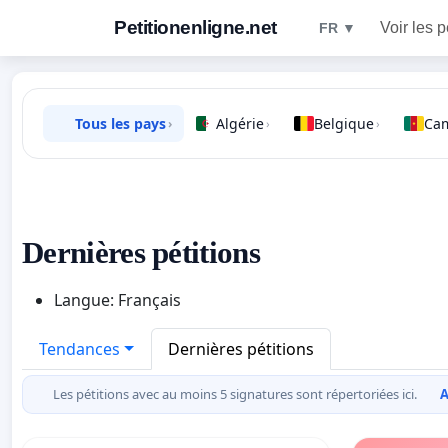
Petitionenligne.net
Voir les p
FR ▼
Tous les pays
Algérie
Belgique
Ca
›
›
›
Dernières pétitions
Langue: Français
Tendances
Dernières pétitions
Les pétitions avec au moins 5 signatures sont répertoriées ici.
A