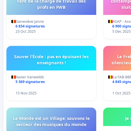
cent de la charge de travail des
contempor
profs en FWB
slui
contempora
the c
Geneviève Janne
ASAP - Ass
C
6 834 signatures
6 900 sign
23 Oct 2025
5 Dec 2025
Sauver l’École : pas en épuisant les
Le Fre
enseignants !
silencie
Xavier Vanwelde
La FAB-BBF
5 369 signatures
4 845 sign
15 Nov 2025
1 Oct 2025
Le Monde est un Village: sauvons le
Je
secteur des musiques du monde