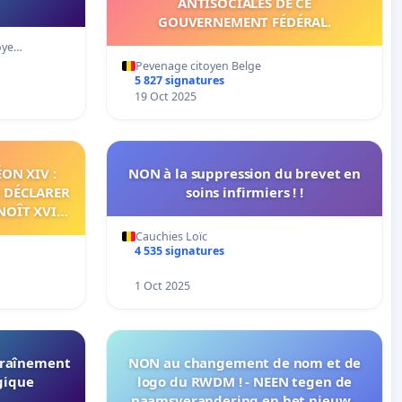
ANTISOCIALES DE CE
GOUVERNEMENT FÉDÉRAL.
toye…
Pevenage citoyen Belge
5 827 signatures
19 Oct 2025
ÉON XIV :
NON à la suppression du brevet en
 DÉCLARER
soins infirmiers ! !
NOÎT XVI
IR LA
Cauchies Loïc
IRE.
4 535 signatures
1 Oct 2025
ntraînement
NON au changement de nom et de
gique
logo du RWDM ! - NEEN tegen de
naamsverandering en het nieuwe