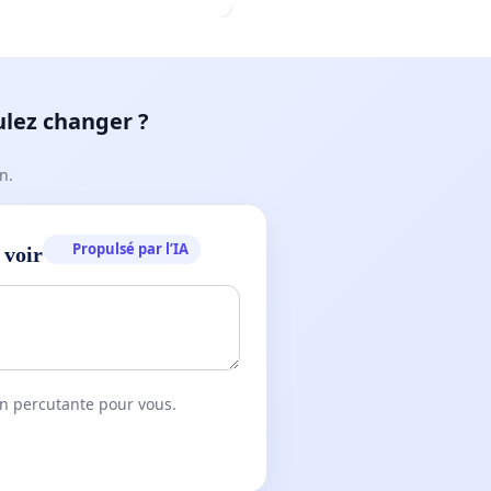
ulez changer ?
n.
Propulsé par l’IA
 voir
on percutante pour vous.