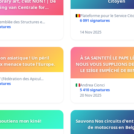
ary art, c’est NON ! | De
Citoyen
ting van Centrale for
ry art, dat is NEE! | No to
Plateforme pour le Service Ci
losure of Centrale for
6 091 signatures
emblée des Structures e…
ontemporary Art!
atures
14 Nov 2025
lon asiatique ! Un péril
À SA SAINTETÉ LE PAPE L
ux menace toute l’Europe.
NOUS VOUS SUPPLIONS DE
LE SIÈGE EMPÊCHÉ DE BE
ET/OU DE FAIRE OUVR
 (Fédération des Apicul…
PROCÉDURE NÉCESSA
atures
Andrea Cionci
5 410 signatures
20 Nov 2025
 soutiens mon kiné!
Sauvons Nos circuits d'e
de motocross en Bel