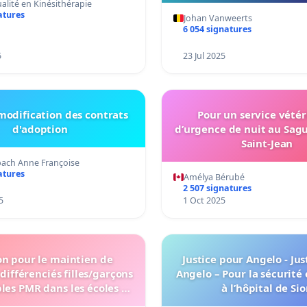
lité en Kinésithérapie
atures
Johan Vanweerts
6 054 signatures
5
23 Jul 2025
modification des contrats
Pour un service vétér
d'adoption
d’urgence de nuit au Sag
Saint-Jean
ach Anne Françoise
atures
Amélya Bérubé
2 507 signatures
5
1 Oct 2025
on pour le maintien de
Justice pour Angelo - Jus
 différenciés filles/garçons
Angelo – Pour la sécurité 
bles PMR dans les écoles de
à l’hôpital de Si
Monthey