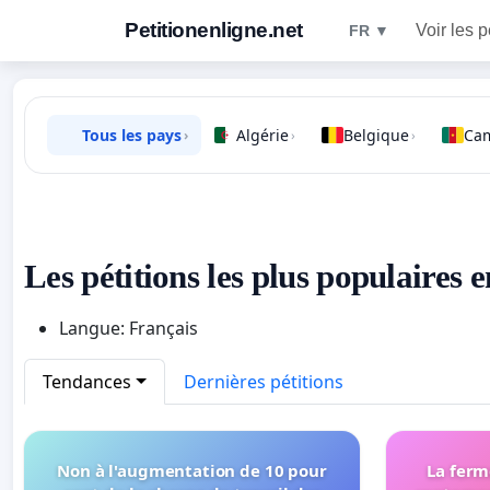
Petitionenligne.net
Voir les p
FR ▼
Tous les pays
Algérie
Belgique
Ca
›
›
›
Les pétitions les plus populaires 
Langue: Français
Tendances
Dernières pétitions
Non à l'augmentation de 10 pour
La ferm