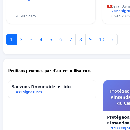
Sarah Ay
2 063 sign
20 Mar 2025
8 Sep 2025
1
2
3
4
5
6
7
8
9
10
»
Pétitions promues par d'autres utilisateurs
Sauvons l'immeuble le Lido
Protégeon
831 signatures
Kinsenda
du Ce
Protégeons
Kinsendael
Centre spo
1 133 sign