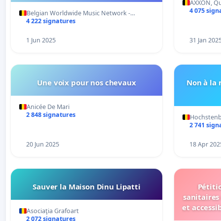
AXXON, Qua
4 075 sign
Belgian Worldwide Music Network -…
4 222 signatures
1 Jun 2025
31 Jan 202
Une voix pour nos chevaux
Non à la 
Anicée De Mari
2 848 signatures
Hochstenb
2 741 sign
20 Jun 2025
18 Apr 202
Sauver la Maison Dinu Lipatti
Pétiti
sanitaires
et accessi
Asociaţia Grafoart
2 072 signatures