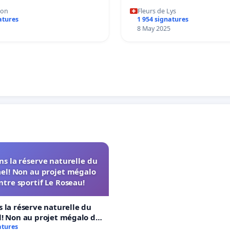
mon
Fleurs de Lys
atures
1 954 signatures
8 May 2025
s la réserve naturelle du
el! Non au projet mégalo
ntre sportif Le Roseau!
 la réserve naturelle du
! Non au projet mégalo du
rtif Le Roseau!
atures