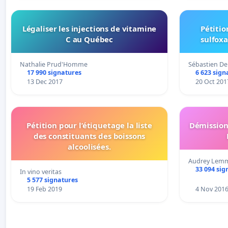
Légaliser les injections de vitamine
Pétitio
C au Québec
sulfoxa
Nathalie Prud'Homme
Sébastien Del
17 990 signatures
6 623 sign
13 Dec 2017
20 Oct 201
Pétition pour l’étiquetage la liste
Démission 
des constituants des boissons
alcoolisées.
Audrey Lem
33 094 sig
In vino veritas
5 577 signatures
19 Feb 2019
4 Nov 201