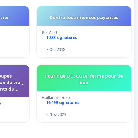
icier
Contre les annonces payantes
Pet Alert
1 833 signatures
7 Oct 2018
coupes
Pour que QCSCOOP ferme pour de
ux de vie _
bon
ents du
rtsey
Guillaume Fuso
16 499 signatures
pt…
6 Nov 2023