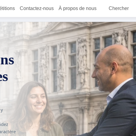
étitions
Contactez-nous
À propos de nous
Chercher
ons
es
 y
idez
aractère