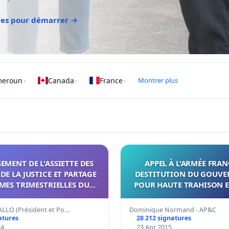
des pour démarrer →
meroun
Canada
France
Montrer plus
›
›
›
EMENT DE L'ASSIETTE DES
APPEL À L'ARMÉE FRAN
DE LA JUSTICE ET PARTAGE
DESTITUTION DU GOUV
IMES TRIMESTRIELLES DU
POUR HAUTE TRAHISON E
L DE LA JUSTICE DE CÔTE
NATION
OIRE PAR CATÉGORIE.
ALLO (Président et Po…
Dominique Normand - AP&C
atures
28 212 signatures
24
23 Apr 2015