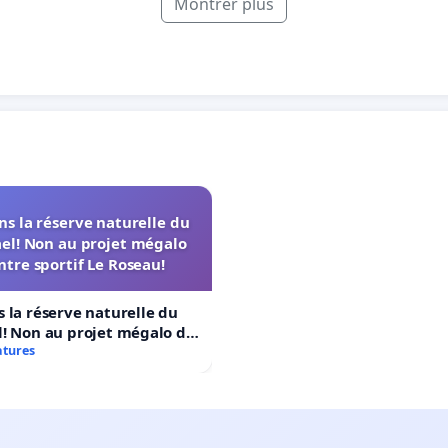
Montrer plus
s la réserve naturelle du
el! Non au projet mégalo
ntre sportif Le Roseau!
 la réserve naturelle du
! Non au projet mégalo du
rtif Le Roseau!
atures