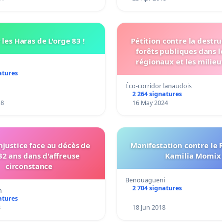
les Haras de L'orge 83 !
Pétition contre la destr
forêts publiques dans l
régionaux et les milieu
atures
Éco-corridor lanaudois
2 264 signatures
18
16 May 2024
injustice face au décès de
Manifestation contre le 
32 ans dans d'affreuse
Kamilia Momix
circonstance
Benouagueni
2 704 signatures
m
atures
8
18 Jun 2018