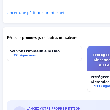
Lancer une pétition sur internet
Pétitions promues par d'autres utilisateurs
Sauvons l'immeuble le Lido
Protégeon
831 signatures
Kinsenda
du Ce
Protégeons
Kinsendael
Centre spo
1 133 sign
LANCEZ VOTRE PROPRE PÉTITION