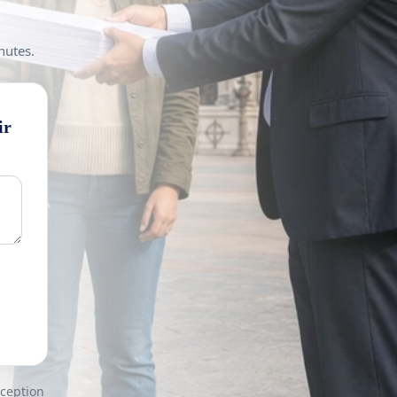
nutes.
ir
nception