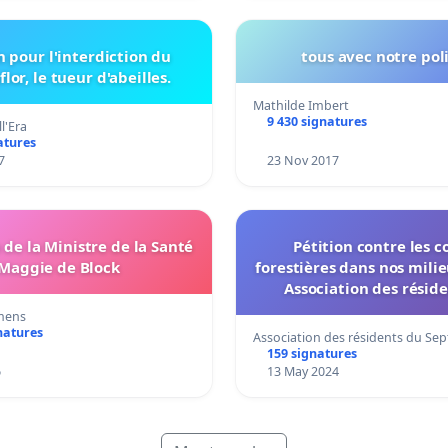
n pour l'interdiction du
tous avec notre pol
flor, le tueur d'abeilles.
Mathilde Imbert
9 430 signatures
l'Era
atures
7
23 Nov 2017
de la Ministre de la Santé
Pétition contre les 
Maggie de Block
forestières dans nos milie
Association des résid
Septième Lac de Che
mens
natures
Association des résidents du Se
159 signatures
6
13 May 2024