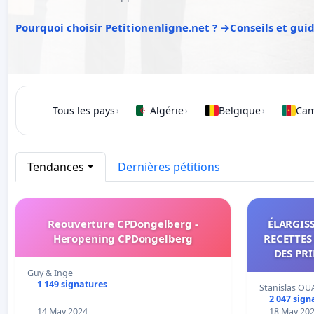
Pourquoi choisir Petitionenligne.net ? →
Conseils et gui
Tous les pays
Algérie
Belgique
Ca
›
›
›
Tendances
Dernières pétitions
Reouverture CPDongelberg -
ÉLARGISS
Heropening CPDongelberg
RECETTES 
DES PR
PERSONNE
Guy & Inge
D'IV
1 149 signatures
Stanislas OU
2 047 sign
14 May 2024
18 May 20