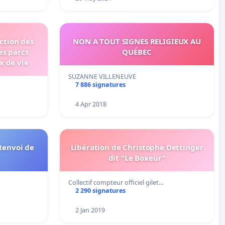
uction des
NON A TOUT SIGNES RELIGIEUX AU
es parcs
QUÉBEC
x de vie
SUZANNE VILLENEUVE
7 886 signatures
4 Apr 2018
Renvoi de
Libération de Christophe Dettinger
dit "Le Boxeur"
Collectif compteur officiel gilet…
2 290 signatures
2 Jan 2019