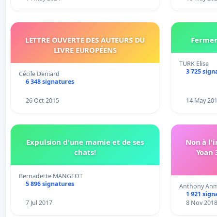
LETTRE OUVERTE DES AUTEURS DU
Fermer 
LIVRE EUROPÉENS
TURK Elise
3 725 sign
Cécile Deniard
6 348 signatures
26 Oct 2015
14 May 20
Expulsion d'une mamie et de ses
Non à l'
chats!
Yoan 
Bernadette MANGEOT
5 896 signatures
Anthony An
1 921 sign
7 Jul 2017
8 Nov 201