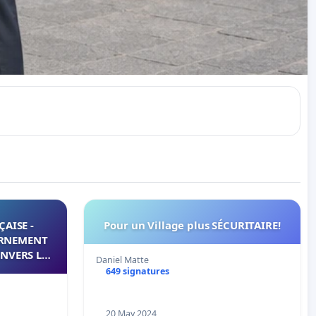
ÇAISE -
Pour un Village plus SÉCURITAIRE!
ERNEMENT
NVERS LA
Daniel Matte
649 signatures
20 May 2024