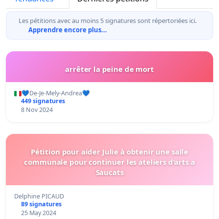
Les pétitions avec au moins 5 signatures sont répertoriées ici.
Apprendre encore plus...
arrêter la peine de mort
💙De-Je-Mely-Andrea💙
449 signatures
8 Nov 2024
Pétition pour aider Julie à obtenir une salle
communale pour continuer les ateliers d'arts a
Saucats
Delphine PICAUD
89 signatures
25 May 2024