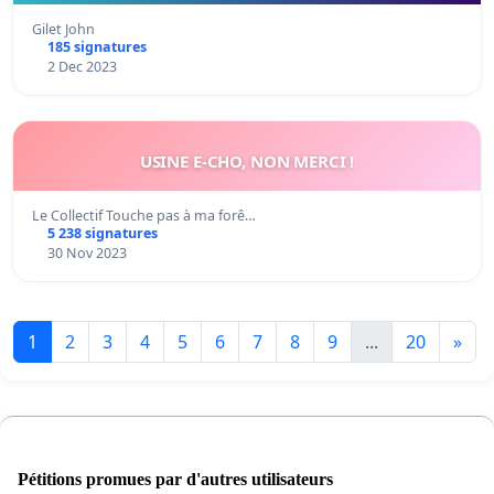
Gilet John
185 signatures
2 Dec 2023
USINE E-CHO, NON MERCI !
Le Collectif Touche pas à ma forê…
5 238 signatures
30 Nov 2023
1
2
3
4
5
6
7
8
9
...
20
»
Pétitions promues par d'autres utilisateurs