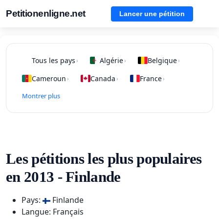
Petitionenligne.net
Lancer une pétition
Tous les pays
Algérie
Belgique
›
›
›
Cameroun
Canada
France
›
›
›
Montrer plus
Les pétitions les plus populaires
en 2013 - Finlande
Pays:
Finlande
Langue: Français