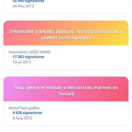
50 490 signatures
24 Nov 2013
SYNDROME D’EHLERS DANLOS : NOUS DISONS NON A
L’ARRET DU DIAGNOSTI
Association ASED SERRE
17 202 signatures
19 Jul 2013
Tous contre le massacre des tortues marines en
Tunisie
dorsaf ben gadha
4 928 signatures
8 Aug 2012