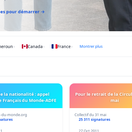
des pour démarrer →
meroun
Canada
France
Montrer plus
›
›
›
e la nationalité : appel
Pour le retrait de la Circu
e Français du Monde-ADFE
mai
s-du-monde.org
Collectif du 31 mai
natures
25 311 signatures
11
27 Oct 2011