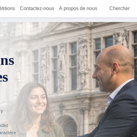
étitions
Contactez-nous
À propos de nous
Chercher
ons
es
 y
idez
aractère