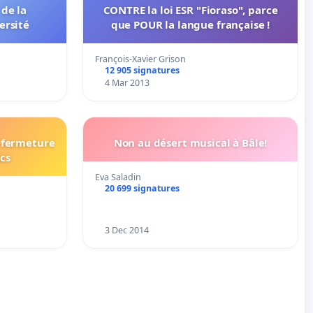
de la
CONTRE la loi ESR "Fioraso", parce
ersité
que POUR la langue française !
François-Xavier Grison
12 905 signatures
4 Mar 2013
a fermeture
Non au désert musical à Bâle!
cs
Eva Saladin
20 699 signatures
3 Dec 2014