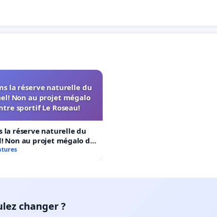
s la réserve naturelle du
el! Non au projet mégalo
ntre sportif Le Roseau!
 la réserve naturelle du
! Non au projet mégalo du
rtif Le Roseau!
atures
ulez changer ?