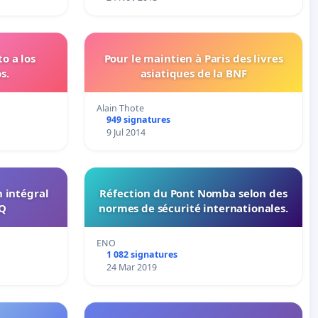
o a los
Pour le maintien à Paris des livres
s.
asiatiques de la BNF
Alain Thote
949 signatures
9 Jul 2014
n intégral
Réfection du Pont Nomba selon des
RQ
normes de sécurité internationales.
ENO
1 082 signatures
24 Mar 2019