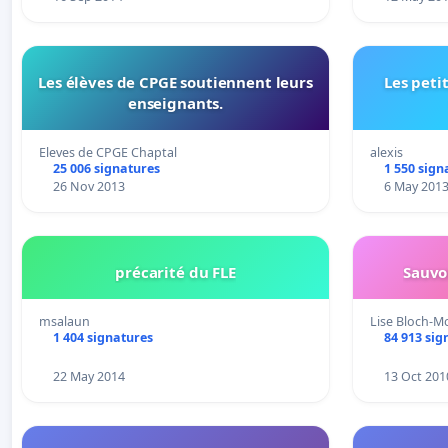
Les élèves de CPGE soutiennent leurs
Les peti
enseignants.
Eleves de CPGE Chaptal
alexis
25 006 signatures
1 550 sign
26 Nov 2013
6 May 201
précarité du FLE
Sauvon
msalaun
Lise Bloch-M
1 404 signatures
84 913 sig
22 May 2014
13 Oct 201