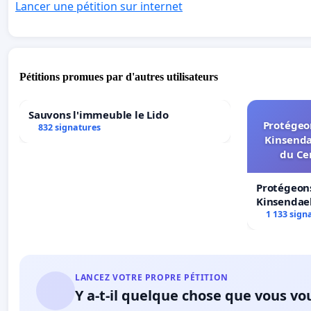
Lancer une pétition sur internet
Pétitions promues par d'autres utilisateurs
Sauvons l'immeuble le Lido
Protégeon
832 signatures
Kinsenda
du Ce
Protégeons
Kinsendael
Centre spo
1 133 sign
LANCEZ VOTRE PROPRE PÉTITION
Y a-t-il quelque chose que vous vo