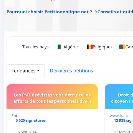
Pourquoi choisir Petitionenligne.net ? →
Conseils et gui
Tous les pays
Algérie
Belgique
Ca
›
›
›
Tendances
Dernières pétitions
Les PNT grévistes vont détruire les
Droit d
efforts de tous les personnels d'AF !
citoyen d
Eric
www.francai
5 525 signatures
12 938 sig
16 Sep 2014
12 May 20