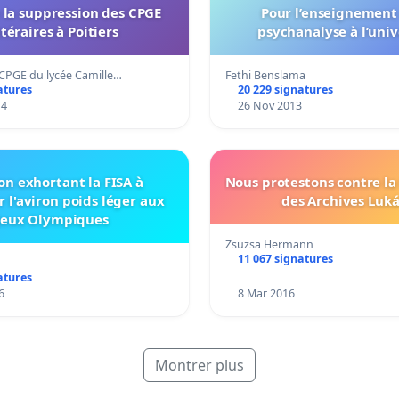
 la suppression des CPGE
Pour l’enseignement 
ttéraires à Poitiers
psychanalyse à l’univ
CPGE du lycée Camille…
Fethi Benslama
atures
20 229 signatures
14
26 Nov 2013
on exhortant la FISA à
Nous protestons contre l
 l'aviron poids léger aux
des Archives Luká
Jeux Olympiques
Zsuzsa Hermann
11 067 signatures
atures
6
8 Mar 2016
Montrer plus