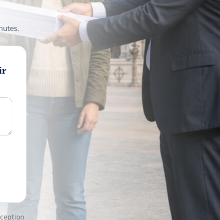
nutes.
ir
nception