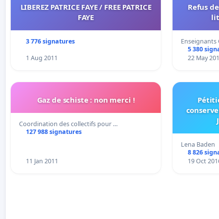
LIBEREZ PATRICE FAYE / FREE PATRICE
Refus de
FAYE
li
3 776 signatures
Enseignants 
5 380 sign
1 Aug 2011
22 May 20
Gaz de schiste : non merci !
Pétiti
conserver
Coordination des collectifs pour …
127 988 signatures
Lena Baden
8 826 sign
11 Jan 2011
19 Oct 201