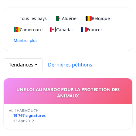
Tous les pays
Algérie
Belgique
›
›
›
Cameroun
Canada
France
›
›
›
Montrer plus
Tendances
Dernières pétitions
UNE LOI AU MAROC POUR LA PROTECTION DES
ANIMAUX
Afaf HARMOUCH
19 767 signatures
13 Apr 2012