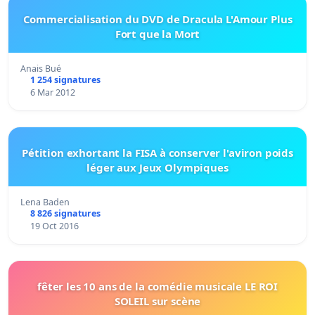
Commercialisation du DVD de Dracula L'Amour Plus
Fort que la Mort
Anais Bué
1 254 signatures
6 Mar 2012
Pétition exhortant la FISA à conserver l'aviron poids
léger aux Jeux Olympiques
Lena Baden
8 826 signatures
19 Oct 2016
fêter les 10 ans de la comédie musicale LE ROI
SOLEIL sur scène