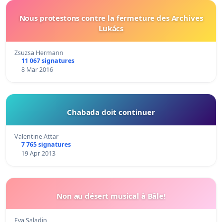
Nous protestons contre la fermeture des Archives
Lukács
Zsuzsa Hermann
11 067 signatures
8 Mar 2016
Chabada doit continuer
Valentine Attar
7 765 signatures
19 Apr 2013
Non au désert musical à Bâle!
Eva Saladin