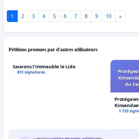
1
2
3
4
5
6
7
8
9
10
»
Pétitions promues par d'autres utilisateurs
Sauvons l'immeuble le Lido
Protégeon
831 signatures
Kinsenda
du Ce
Protégeons
Kinsendael
Centre spo
1 133 sign