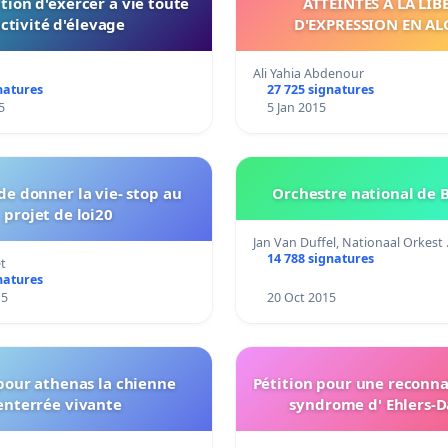
ction d'exercer à vie toute
ATTEINTES À LA LIB
ctivité d'élevage
D'EXPRESSION EN AL
Ali Yahia Abdenour
natures
27 725 signatures
5
5 Jan 2015
 de donner la vie- stop au
Orchestre national de 
projet de loi20
Jan Van Duffel, Nationaal Orkest
14 788 signatures
t
natures
15
20 Oct 2015
 pour athenas la chienne
Pétition pour une reconn
enterrée vivante
syndrome d' Ehlers-D