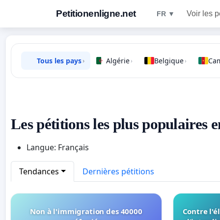
Petitionenligne.net
Voir les p
FR ▼
Tous les pays
Algérie
Belgique
Ca
›
›
›
Les pétitions les plus populaires 
Langue: Français
Tendances
Dernières pétitions
Non à l'immigration des 40000
Contre l'