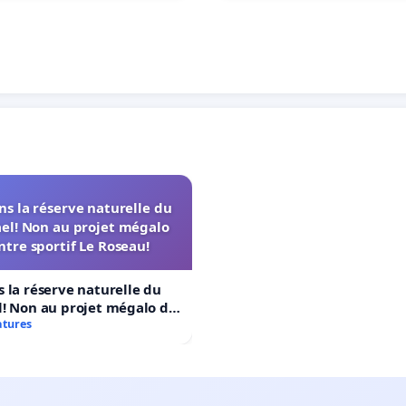
s la réserve naturelle du
el! Non au projet mégalo
ntre sportif Le Roseau!
 la réserve naturelle du
! Non au projet mégalo du
rtif Le Roseau!
atures