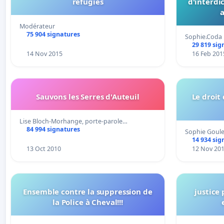
réfugiés
d'interdi
a
Modérateur
75 904 signatures
Sophie.Coda
29 819 sig
14 Nov 2015
16 Feb 201
Sauvons les Serres d'Auteuil
Le droit
Lise Bloch-Morhange, porte-parole…
84 994 signatures
Sophie Goule
14 934 sig
13 Oct 2010
12 Nov 20
Ensemble contre la suppression de
justice
la Police à Cheval!!!