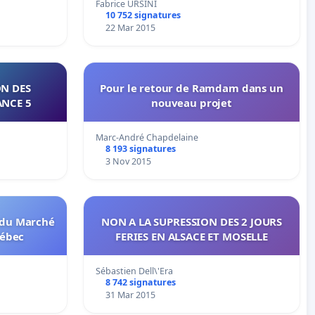
Fabrice URSINI
10 752 signatures
22 Mar 2015
ON DES
Pour le retour de Ramdam dans un
ANCE 5
nouveau projet
Marc-André Chapdelaine
8 193 signatures
3 Nov 2015
 du Marché
NON A LA SUPRESSION DES 2 JOURS
uébec
FERIES EN ALSACE ET MOSELLE
Sébastien Dell\'Era
8 742 signatures
31 Mar 2015