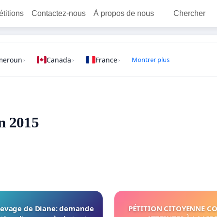
étitions
Contactez-nous
À propos de nous
Chercher
meroun
Canada
France
Montrer plus
›
›
›
en 2015
élevage de Diane: demande
PÉTITION CITOYENNE CO