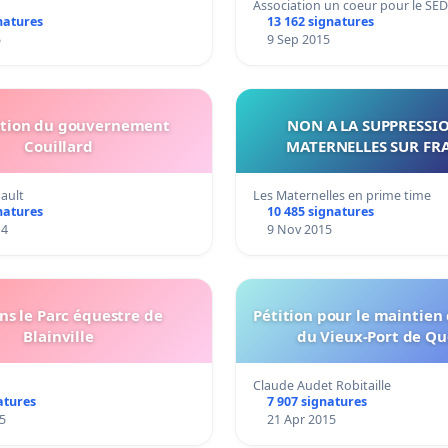
Association un coeur pour le SED
natures
13 162 signatures
5
9 Sep 2015
ution du gouvernement
NON A LA SUPPRESSI
Couillard
MATERNELLES SUR FR
ault
Les Maternelles en prime time
natures
10 485 signatures
14
9 Nov 2015
ns le Parc équestre de
Pétition pour le maintien
Blainville
du Vieux-Port de Q
Claude Audet Robitaille
atures
7 907 signatures
5
21 Apr 2015