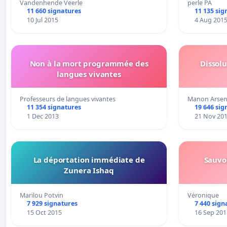
Vandenhende Veerle
perle PA
11 660 signatures
11 135 sig
10 Jul 2015
4 Aug 201
Non à la mort programmée des
Dissol
langues vivantes
Professeurs de langues vivantes
Manon Arsen
11 354 signatures
19 646 sig
1 Dec 2013
21 Nov 20
La déportation immédiate de
Sauvo
Zunera Ishaq
Marilou Potvin
Véronique
7 929 signatures
7 440 sign
15 Oct 2015
16 Sep 201