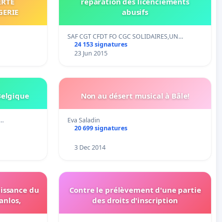
ERTÉ
réparation des licenciements
GERIE
abusifs
SAF CGT CFDT FO CGC SOLIDAIRES,UN…
24 153 signatures
23 Jun 2015
Belgique
Non au désert musical à Bâle!
 …
Eva Saladin
20 699 signatures
3 Dec 2014
aissance du
Contre le prélèvement d'une partie
anlos,
des droits d'inscription