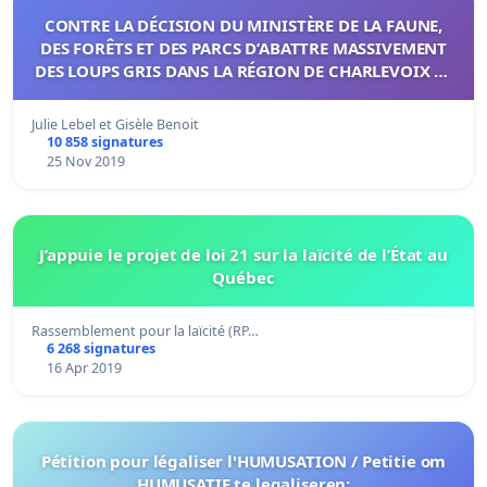
CONTRE LA DÉCISION DU MINISTÈRE DE LA FAUNE,
DES FORÊTS ET DES PARCS D’ABATTRE MASSIVEMENT
DES LOUPS GRIS DANS LA RÉGION DE CHARLEVOIX ET
DES LAURENTIDES
Julie Lebel et Gisèle Benoit
10 858 signatures
25 Nov 2019
J’appuie le projet de loi 21 sur la laïcité de l’État au
Québec
Rassemblement pour la laïcité (RP…
6 268 signatures
16 Apr 2019
Pétition pour légaliser l'HUMUSATION / Petitie om
HUMUSATIE te legaliseren: