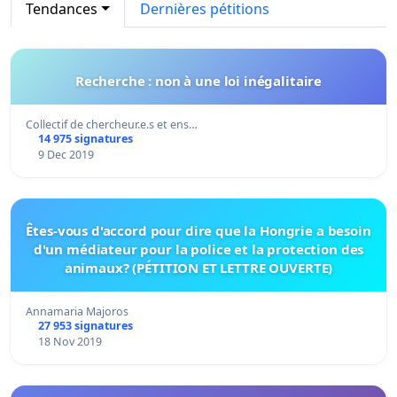
Tendances
Dernières pétitions
Recherche : non à une loi inégalitaire
Collectif de chercheur.e.s et ens…
14 975 signatures
9 Dec 2019
Êtes-vous d'accord pour dire que la Hongrie a besoin
d'un médiateur pour la police et la protection des
animaux? (PÉTITION ET LETTRE OUVERTE)
Annamaria Majoros
27 953 signatures
18 Nov 2019