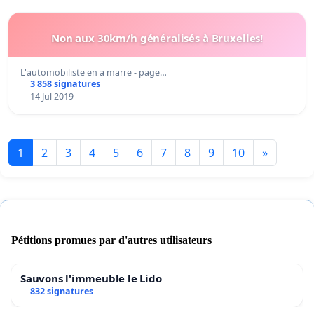
Non aux 30km/h généralisés à Bruxelles!
L'automobiliste en a marre - page…
3 858 signatures
14 Jul 2019
1
2
3
4
5
6
7
8
9
10
»
Pétitions promues par d'autres utilisateurs
Sauvons l'immeuble le Lido
832 signatures