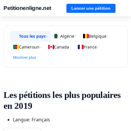
Petitionenligne.net
Lancer une pétition
Tous les pays
Algérie
Belgique
›
›
›
Cameroun
Canada
France
›
›
›
Montrer plus
Les pétitions les plus populaires
en 2019
Langue: Français