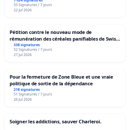
1 024 signatures
55 Signatures / 7 jours
22 Jul 2026
Pétition contre le nouveau mode de
rémunération des céréales panifiables de Swiss
granum basé sur la teneur en protéines
338 signatures
52 Signatures / 7 jours
27 Jul 2026
Pour la fermeture de Zone Bleue et une vraie
politique de sortie de la dépendance
218 signatures
51 Signatures / 7 jours
26 Jul 2026
Soigner les addictions, sauver Charleroi.