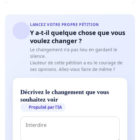
LANCEZ VOTRE PROPRE PÉTITION
Y a-t-il quelque chose que vous
Les chiffres détaillés sont disponibles ici : -
Tableau
voulez changer ?
comparatif avant-après réforme
-
Le changement n'a pas lieu en gardant le
silence.
L'auteur de cette pétition a eu le courage de
ses opinions. Allez-vous faire de même ?
Proposition d'action
Nous voulons restaurer l’équité entre les familles :
Décrivez le changement que vous
tel que les choses sont prévues, les familles qui
souhaitez voir
s’établissent à cheval sur la date du 1er janvier 2020
Propulsé par l’IA
auront moins d’aides que les familles identiques qui
les ont précédées, et moins d’aides que les familles
identiques qui les suivront. Ceci va à l’encontre du
principe de l’égalité des chances, cher à la Ministre