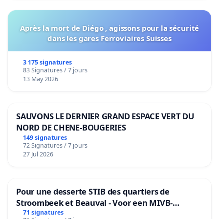
nombreuses signatures ainsi accumulées en
septembre et octobre, pourra interpeller le
Après la mort de Diégo , agissons pour la sécurité
Parlement wallon suite à la rentrée parlementaire
dans les gares Ferroviaires Suisses
d’octobre 2019.
3 175 signatures
Une page Facebook "
Les Familles à Cheval
" a été
83 Signatures / 7 jours
13 May 2026
créé pour avoir plus d'informations et suivre
l'actualité de ce dossier.
SAUVONS LE DERNIER GRAND ESPACE VERT DU
Un communiqué de presse, une affiche et une
NORD DE CHENE-BOUGERIES
bannière sont également disponibles via ces liens :
149 signatures
72 Signatures / 7 jours
-
Communiqué de Presse
-
27 Jul 2026
-
Affiche
-
Pour une desserte STIB des quartiers de
-
Bannière
-
Stroombeek et Beauval - Voor een MIVB-
bediening van de wijken Strombeek en Het
71 signatures
N'hésitez pas à diffuser largement car il y a bien là