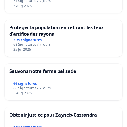
71 Signatures / 7 jours
Voor
3 Aug 2026
une injustice sociale.
D’avance merci à tous pour votre soutien et déjà
Protéger la population en retirant les feux
félicitations aux futurs parents,
d’artifice des rayons
Julien, alias « Futur Papa Content du Tout »
2 797 signatures
68 Signatures / 7 jours
25 Jul 2026
Rentrée scolaire du 02 septembre 2019.
Sauvons notre ferme pallsade
66 signatures
66 Signatures / 7 jours
5 Aug 2026
Obtenir justice pour Zayneb-Cassandra