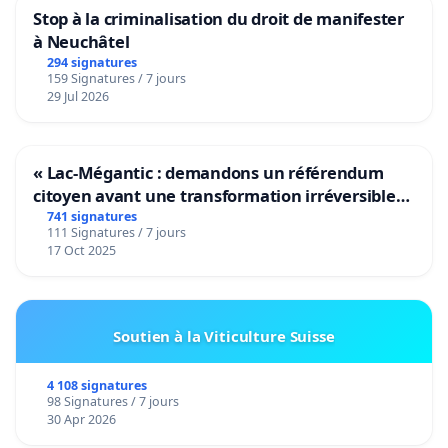
Stop à la criminalisation du droit de manifester
Quelle solution ? Maintenir les anciens montants
à Neuchâtel
pour les futurs enfants naissant dans une famille
294 signatures
établie avant 2020 ? Basculer les familles dans le
159 Signatures / 7 jours
29 Jul 2026
meilleur système ? Calculer des compensations
pour les familles lésées ? Quelle qu’elle soit, une
solution doit vite être trouvée pour ces « familles à
« Lac-Mégantic : demandons un référendum
cheval » avant l’entrée en vigueur des nouveaux
citoyen avant une transformation irréversible
montants au 1er janvier 2020 prochain.
de notre territoire »
741 signatures
111 Signatures / 7 jours
17 Oct 2025
La période de la rentrée scolaire 2019 nous semble
le moment idéal pour relancer le débat publique.
Nous invitons un maximum de parents à
Soutien à la Viticulture Suisse
apporter leur soutien à ce débat simplement par
4 108 signatures
leur signature.
98 Signatures / 7 jours
30 Apr 2026
Nous espérons que la Ligue des Familles, forte des