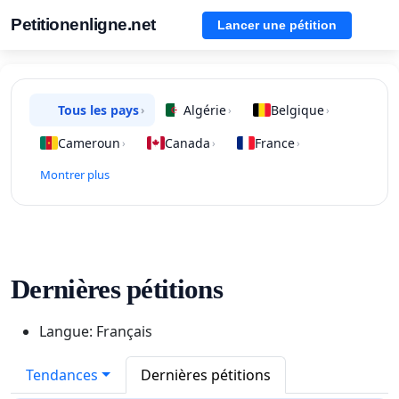
Petitionenligne.net
Lancer une pétition
Tous les pays
Algérie
Belgique
›
›
›
Cameroun
Canada
France
›
›
›
Montrer plus
Dernières pétitions
Langue: Français
Tendances
Dernières pétitions