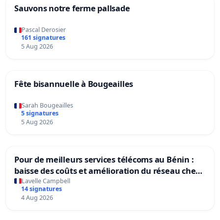
Sauvons notre ferme pallsade
Pascal Derosier
161 signatures
5 Aug 2026
Fête bisannuelle à Bougeailles
Sarah Bougeailles
5 signatures
5 Aug 2026
Pour de meilleurs services télécoms au Bénin :
baisse des coûts et amélioration du réseau chez
MTN, Moov et Celtis
Lavelle Campbell
14 signatures
4 Aug 2026