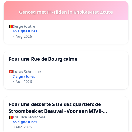
Genoeg met F1-rijden in Knokke-Het Zoute
Serge Fautré
45 signatures
4 Aug 2026
Pour une Rue de Bourg calme
Lucas Schneider
7 signatures
4 Aug 2026
Pour une desserte STIB des quartiers de
Stroombeek et Beauval - Voor een MIVB-
bediening van de wijken Strombeek en Het Voor
Maurice Tennoode
85 signatures
3 Aug 2026