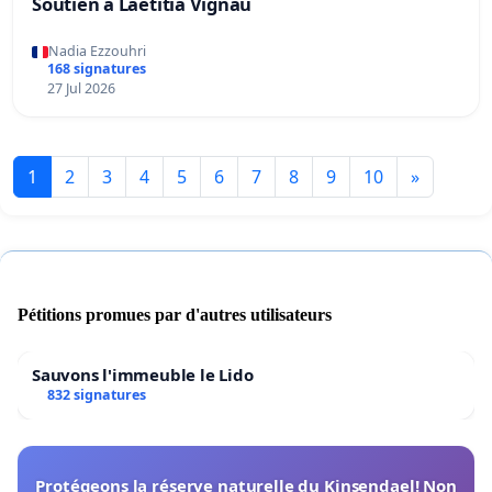
Soutien à Laetitia Vignau
Nadia Ezzouhri
168 signatures
27 Jul 2026
1
2
3
4
5
6
7
8
9
10
»
Pétitions promues par d'autres utilisateurs
Sauvons l'immeuble le Lido
832 signatures
Protégeons la réserve naturelle du Kinsendael! Non