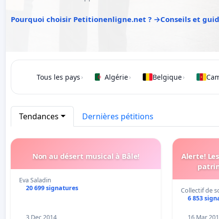
Pourquoi choisir Petitionenligne.net ? →
Conseils et gui
Tous les pays
Algérie
Belgique
Ca
›
›
›
Tendances
Dernières pétitions
Non au désert musical à Bâle!
Alerte! Le
patri
Eva Saladin
20 699 signatures
Collectif de 
6 853 sign
3 Dec 2014
16 Mar 20