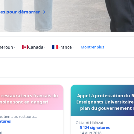
des pour démarrer →
meroun
Canada
France
Montrer plus
›
›
›
s restaurateurs francais du
Appel à protestation du 
moine sont en danger!
Enseignants Universitaire
plan du gouvernement 
visant à supprimer le 
soutien aux restaura…
Etudes sur le Genr
atures
Oktatói Hálózat
5 124 signatures
16
14 Aug 2018