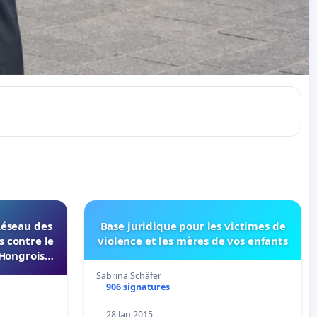
Réseau des
Base juridique pour les victimes de
s contre le
violence et les mères de vos enfants
Hongrois
Master «
Sabrina Schäfer
e »
906 signatures
28 Jan 2015