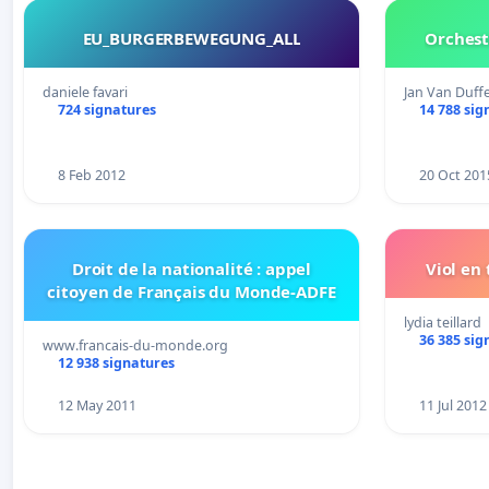
EU_BURGERBEWEGUNG_ALL
Orchest
daniele favari
Jan Van Duffe
724 signatures
14 788 sig
8 Feb 2012
20 Oct 201
Droit de la nationalité : appel
Viol en
citoyen de Français du Monde-ADFE
lydia teillard
36 385 sig
www.francais-du-monde.org
12 938 signatures
12 May 2011
11 Jul 2012