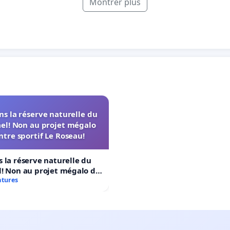
Montrer plus
s la réserve naturelle du
el! Non au projet mégalo
ntre sportif Le Roseau!
 la réserve naturelle du
! Non au projet mégalo du
rtif Le Roseau!
atures