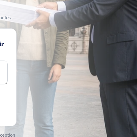
nutes.
ir
nception