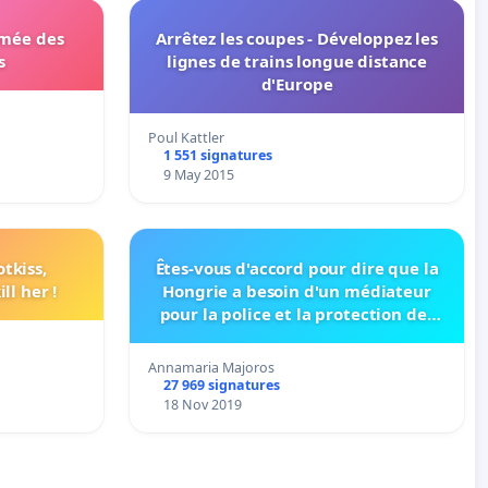
mée des
Arrêtez les coupes - Développez les
s
lignes de trains longue distance
d'Europe
Poul Kattler
1 551 signatures
9 May 2015
tkiss,
Êtes-vous d'accord pour dire que la
ll her !
Hongrie a besoin d'un médiateur
pour la police et la protection des
animaux? (PÉTITION ET LETTRE
OUVERTE)
Annamaria Majoros
27 969 signatures
18 Nov 2019