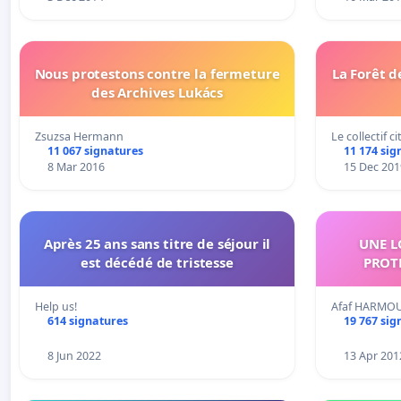
Nous protestons contre la fermeture
La Forêt d
des Archives Lukács
Zsuzsa Hermann
Le collectif 
11 067 signatures
11 174 sig
8 Mar 2016
15 Dec 201
Après 25 ans sans titre de séjour il
UNE L
est décédé de tristesse
PROT
Help us!
Afaf HARMO
614 signatures
19 767 sig
8 Jun 2022
13 Apr 201