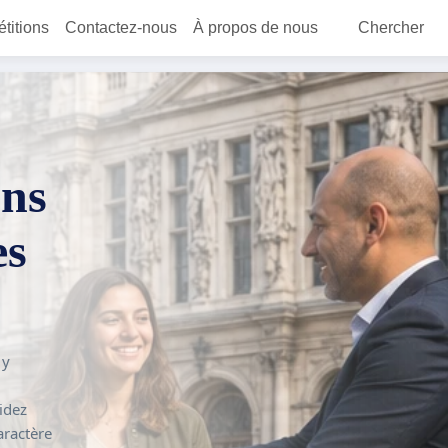
étitions
Contactez-nous
À propos de nous
Chercher
ons
es
 y
idez
aractère