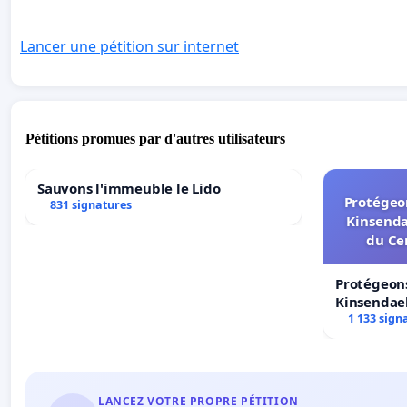
Lancer une pétition sur internet
Pétitions promues par d'autres utilisateurs
Sauvons l'immeuble le Lido
Protégeon
831 signatures
Kinsenda
du Ce
Protégeons
Kinsendael
Centre spo
1 133 sign
LANCEZ VOTRE PROPRE PÉTITION