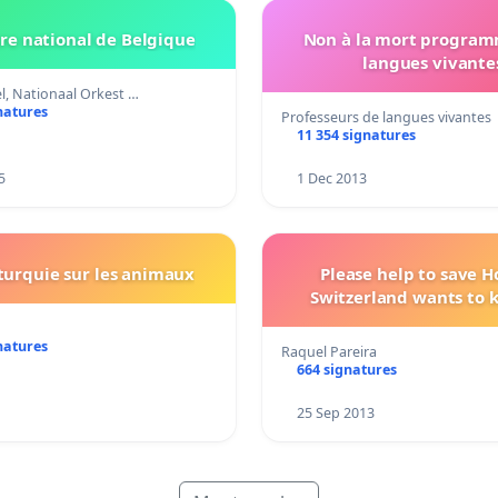
re national de Belgique
Non à la mort program
langues vivante
l, Nationaal Orkest …
natures
Professeurs de langues vivantes
11 354 signatures
5
1 Dec 2013
 turquie sur les animaux
Please help to save Ho
Switzerland wants to ki
natures
Raquel Pareira
664 signatures
25 Sep 2013