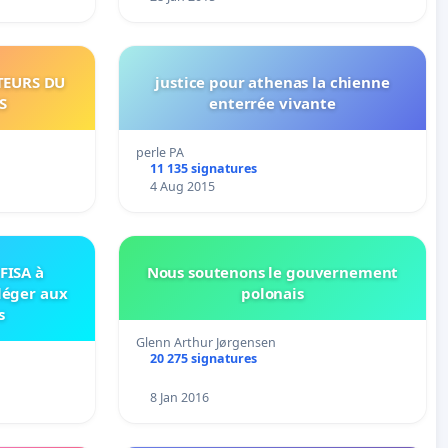
TEURS DU
justice pour athenas la chienne
S
enterrée vivante
perle PA
11 135 signatures
4 Aug 2015
 FISA à
Nous soutenons le gouvernement
 léger aux
polonais
s
Glenn Arthur Jørgensen
20 275 signatures
8 Jan 2016