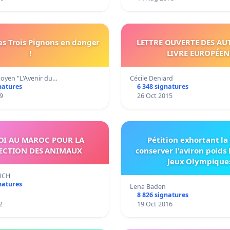
es Trois Pignons en danger
LETTRE OUVERTE DES AU
!
LIVRE EUROPÉEN
citoyen "L'Avenir du…
Cécile Deniard
natures
6 348 signatures
9
26 Oct 2015
OI AU MAROC POUR LA
Pétition exhortant la
ECTION DES ANIMAUX
conserver l'aviron poids
Jeux Olympique
UCH
natures
Lena Baden
8 826 signatures
2
19 Oct 2016