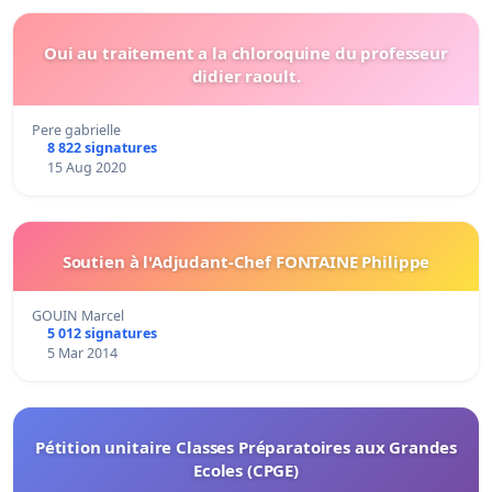
Oui au traitement a la chloroquine du professeur
didier raoult.
Pere gabrielle
8 822 signatures
15 Aug 2020
Soutien à l'Adjudant-Chef FONTAINE Philippe
GOUIN Marcel
5 012 signatures
5 Mar 2014
Pétition unitaire Classes Préparatoires aux Grandes
Ecoles (CPGE)