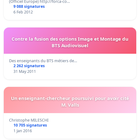
(Officiel Europe) http://forca-co…
9 088 signatures
6 Feb 2012
Contre la fusion des options Image et Montage du
BTS Audiovisuel
Des enseignants du BTS métiers de…
2 262 signatures
31 May 2011
Un enseignant-chercheur poursuivi pour avoir cité
M. Valls
Christophe MILESCHI
10 705 signatures
1 Jan 2016