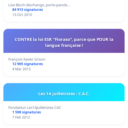
Lise Bloch-Morhange, porte-parole…
84 913 signatures
13 Oct 2010
CONTRE la loi ESR "Fioraso", parce que POUR la
langue française !
François-Xavier Grison
12 905 signatures
4 Mar 2013
Les 14 juilletistes : C.A.C.
Fondateur Les14juilletistes CAC
1 598 signatures
7 Feb 2012