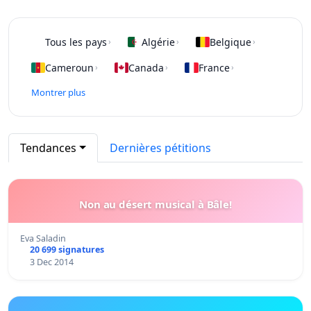
Tous les pays
Algérie
Belgique
›
›
›
Cameroun
Canada
France
›
›
›
Montrer plus
Tendances
Dernières pétitions
Non au désert musical à Bâle!
Eva Saladin
20 699 signatures
3 Dec 2014