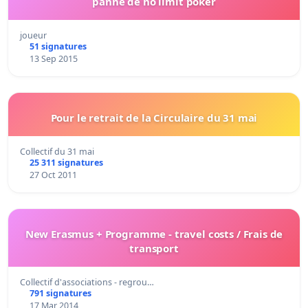
panne de no limit poker
joueur
51 signatures
13 Sep 2015
Pour le retrait de la Circulaire du 31 mai
Collectif du 31 mai
25 311 signatures
27 Oct 2011
New Erasmus + Programme - travel costs / Frais de
transport
Collectif d'associations - regrou…
791 signatures
17 Mar 2014