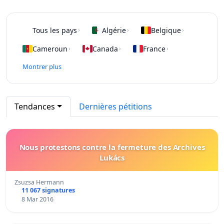
Tous les pays
Algérie
Belgique
›
›
›
Cameroun
Canada
France
›
›
›
Montrer plus
Tendances
Dernières pétitions
Nous protestons contre la fermeture des Archives
Lukács
Zsuzsa Hermann
11 067 signatures
8 Mar 2016