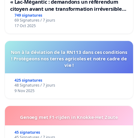
« Lac-Mégantic : demandons un référendum
citoyen avant une transformation irréversible
de notre territoire »
749 signatures
69 Signatures / 7 jours
17 Oct 2025
Non à la déviation de la RN113 dans ces conditions
! Protégeons nos terres agricoles et notre cadre de
vie !
425 signatures
48 Signatures / 7 jours
9 Nov 2025
Genoeg met F1-rijden in Knokke-Het Zoute
45 signatures
45 Signatures / 7 jours