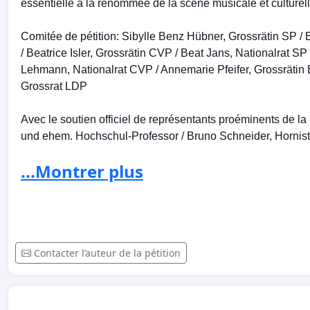
essentielle à la renommée de la scène musicale et culturel
Comitée de pétition: Sibylle Benz Hübner, Grossrätin SP / B
/ Beatrice Isler, Grossrätin CVP / Beat Jans, Nationalrat S
Lehmann, Nationalrat CVP / Annemarie Pfeifer, Grossrätin 
Grossrat LDP
Avec le soutien officiel de représentants proéminents de l
und ehem. Hochschul-­Professor / Bruno Schneider, Hornist
Musikwissenschaftler, bis 2005 Leiter der Schola Cantoru
...Montrer plus
Kirkby, Sopranistin / Evelyn Tubb, Sopranistin und Hochschu
Musicke
Cette pétition peut être signée par toute personne, qu'el
qu'elle soit mineure ou personne morale.
Contacter l’auteur de la pétition