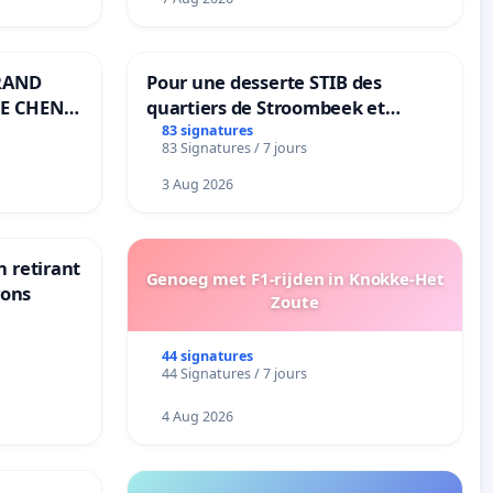
RAND
Pour une desserte STIB des
E CHENE-
quartiers de Stroombeek et
Beauval - Voor een MIVB-
83 signatures
83 Signatures / 7 jours
bediening van de wijken
Strombeek en Het Voor
3 Aug 2026
n retirant
Genoeg met F1-rijden in Knokke-Het
yons
Zoute
44 signatures
44 Signatures / 7 jours
4 Aug 2026