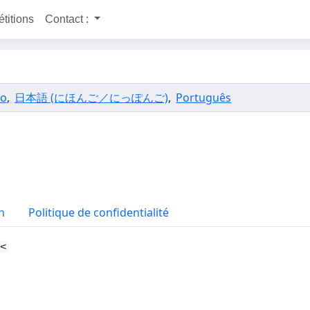
étitions
Contact :
no
,
日本語 (にほんご／にっぽんご)
,
Português
n
Politique de confidentialité
<<