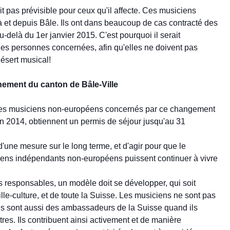
t pas prévisible pour ceux qu'il affecte. Ces musiciens
r à et depuis Bâle. Ils ont dans beaucoup de cas contracté des
au-delà du 1er janvier 2015. C'est pourquoi il serait
r les personnes concernées, afin qu'elles ne doivent pas
désert musical!
nement du canton de Bâle-Ville
us les musiciens non-européens concernés par ce changement
en 2014, obtiennent un permis de séjour jusqu'au 31
'une mesure sur le long terme, et d'agir pour que le
iciens indépendants non-européens puissent continuer à vivre
és responsables, un modèle doit se développer, qui soit
ille-culture, et de toute la Suisse. Les musiciens ne sont pas
ils sont aussi des ambassadeurs de la Suisse quand ils
es. Ils contribuent ainsi activement et de manière