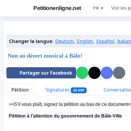
Petitionenligne.net
Voir les p
FR ▼
Changer la langue
:
Deutsch
,
English
,
Español
,
Italia
Non au désert musical à Bâle!
Partager sur Facebook
Pétition
Signatures
Conversatio
20 699
>>S'il vous plaît, signez la pétition au bas de ce document
Pétition à l'attention du gouvernement de Bâle-Ville