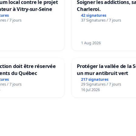
m local contre le projet
Soigner les addictions, 
ateur à Vitry-sur-Seine
Charleroi.
tures
42 signatures
res / 7 jours
37 Signatures / 7 jours
1 Aug 2026
tion doit être réservée
Protéger la vallée de la 
dents du Québec
un mur antibruit vert
tures
217 signatures
res / 7 jours
29 Signatures / 7 jours
6
16 Jul 2026