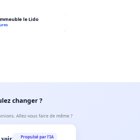
immeuble le Lido
ures
ulez changer ?
pinions. Allez-vous faire de même ?
Propulsé par l’IA
 voir