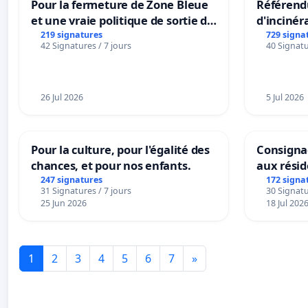
Pour la fermeture de Zone Bleue
Référendu
et une vraie politique de sortie de
d'incinér
la dépendance
219 signatures
729 signa
42 Signatures / 7 jours
40 Signatu
26 Jul 2026
5 Jul 2026
Pour la culture, pour l'égalité des
Consignac
chances, et pour nos enfants.
aux rési
247 signatures
172 signa
31 Signatures / 7 jours
30 Signatu
25 Jun 2026
18 Jul 202
1
2
3
4
5
6
7
»