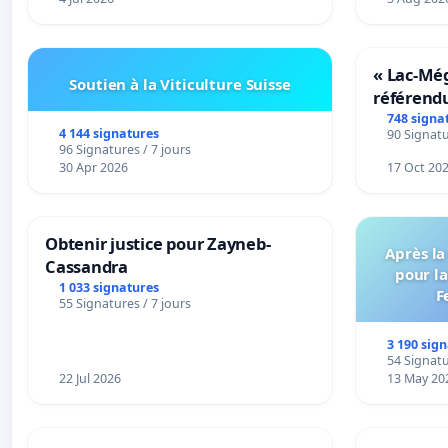
« Lac-Mé
Soutien à la Viticulture Suisse
référend
transform
748 signa
4 144 signatures
90 Signatu
notre terr
96 Signatures / 7 jours
30 Apr 2026
17 Oct 20
Obtenir justice pour Zayneb-
Après la
Cassandra
pour la
1 033 signatures
F
55 Signatures / 7 jours
3 190 sig
54 Signatu
22 Jul 2026
13 May 20