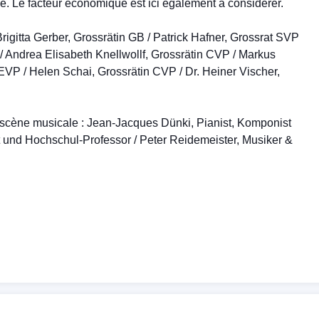
le. Le facteur économique est ici également à considérer.
rigitta Gerber, Grossrätin GB / Patrick Hafner, Grossrat SVP
P / Andrea Elisabeth Knellwollf, Grossrätin CVP / Markus
EVP / Helen Schai, Grossrätin CVP / Dr. Heiner Vischer,
a scène musicale : Jean-­Jacques Dünki, Pianist, Komponist
 und Hochschul-­Professor / Peter Reidemeister, Musiker &
m Basiliensis / Andreas Scholl, Countertenor / Dame Emma
l-­Professorin / Anthony Rooley, Leiter des Consort of
le vivent en dehors du canton de Bâle-Ville, à l'étranger,