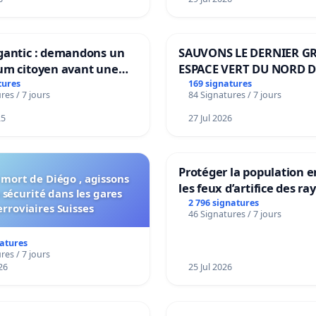
gantic : demandons un
SAUVONS LE DERNIER G
um citoyen avant une
ESPACE VERT DU NORD D
ation irréversible de
BOUGERIES
tures
169 signatures
res / 7 jours
84 Signatures / 7 jours
itoire »
25
27 Jul 2026
Protéger la population e
 mort de Diégo , agissons
les feux d’artifice des ra
 sécurité dans les gares
2 796 signatures
erroviaires Suisses
46 Signatures / 7 jours
natures
res / 7 jours
26
25 Jul 2026