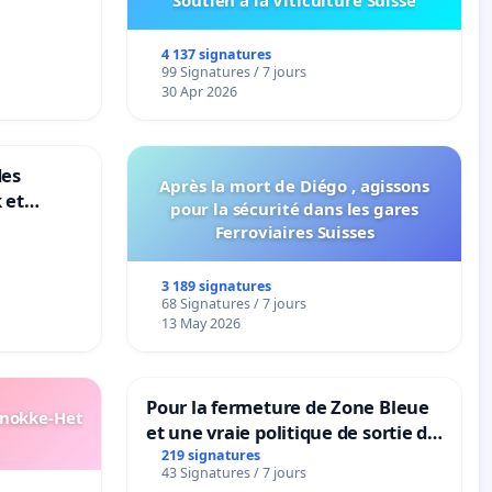
Soutien à la Viticulture Suisse
4 137 signatures
99 Signatures / 7 jours
30 Apr 2026
des
Après la mort de Diégo , agissons
 et
pour la sécurité dans les gares
-
Ferroviaires Suisses
3 189 signatures
68 Signatures / 7 jours
13 May 2026
Pour la fermeture de Zone Bleue
Knokke-Het
et une vraie politique de sortie de
la dépendance
219 signatures
43 Signatures / 7 jours