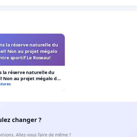
s la réserve naturelle du
el! Non au projet mégalo
ntre sportif Le Roseau!
 la réserve naturelle du
! Non au projet mégalo du
rtif Le Roseau!
atures
ulez changer ?
pinions. Allez-vous faire de même ?