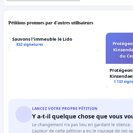
Pétitions promues par d'autres utilisateurs
Sauvons l'immeuble le Lido
Protégeon
832 signatures
Kinsenda
du Ce
Protégeons
Kinsendael
Centre spo
1 133 sign
LANCEZ VOTRE PROPRE PÉTITION
Y a-t-il quelque chose que vous vo
Le changement n'a pas lieu en gardant le silence.
L'auteur de cette pétition a eu le courage de ses o