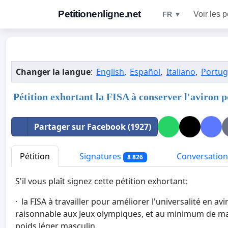
Petitionenligne.net
Voir les p
FR ▼
Changer la langue
:
English
,
Español
,
Italiano
,
Portu
Pétition exhortant la FISA à conserver l'aviron 
Partager sur Facebook (1927)
Pétition
Signatures
Conversation
8 826
S'il vous plaît signez cette pétition exhortant:
· la FISA à travailler pour améliorer l'universalité en
raisonnable aux Jeux olympiques, et au minimum de ma
poids léger masculin.