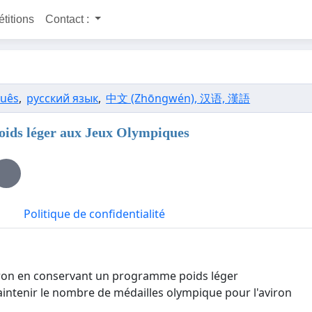
étitions
Contact :
guês
,
русский язык
,
中文 (Zhōngwén), 汉语, 漢語
poids léger aux Jeux Olympiques
Politique de confidentialité
 aviron en conservant un programme poids léger
intenir le nombre de médailles olympique pour l'aviron