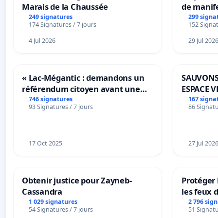
Marais de la Chaussée
de manif
249 signatures
299 signa
174 Signatures / 7 jours
152 Signat
4 Jul 2026
29 Jul 202
« Lac-Mégantic : demandons un
SAUVONS
référendum citoyen avant une
ESPACE V
transformation irréversible de
BOUGERI
746 signatures
167 signa
93 Signatures / 7 jours
86 Signatu
notre territoire »
17 Oct 2025
27 Jul 202
Obtenir justice pour Zayneb-
Protéger 
Cassandra
les feux d
1 029 signatures
2 796 sig
54 Signatures / 7 jours
51 Signatu