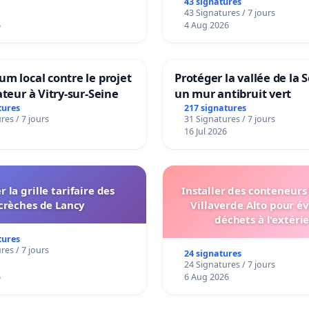
43 signatures
43 Signatures / 7 jours
6
4 Aug 2026
m local contre le projet
Protéger la vallée de la 
ateur à Vitry-sur-Seine
un mur antibruit vert
tures
217 signatures
res / 7 jours
31 Signatures / 7 jours
16 Jul 2026
r la grille tarifaire des
Installer des conteneurs
crèches de Lancy
Villaverde Alto pour év
déchets à l'extéri
tures
res / 7 jours
24 signatures
24 Signatures / 7 jours
6
6 Aug 2026