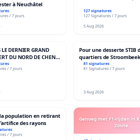
ester à Neuchâtel
tures
127 signatures
ures / 7 jours
127 Signatures / 7 jours
6
5 Aug 2026
 LE DERNIER GRAND
Pour une desserte STIB 
ERT DU NORD DE CHENE-
quartiers de Stroombeek
ES
Beauval - Voor een MIVB
tures
81 signatures
res / 7 jours
81 Signatures / 7 jours
bediening van de wijken
Strombeek en Het Voor
6
3 Aug 2026
la population en retirant
Genoeg met F1-rijden in 
’artifice des rayons
Zoute
natures
res / 7 jours