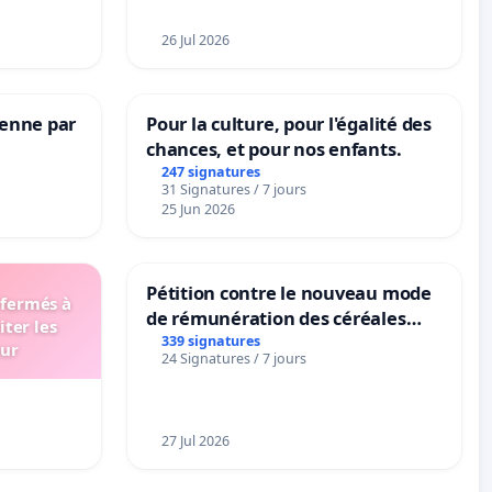
26 Jul 2026
Senne par
Pour la culture, pour l'égalité des
chances, et pour nos enfants.
247 signatures
31 Signatures / 7 jours
25 Jun 2026
Pétition contre le nouveau mode
 fermés à
de rémunération des céréales
iter les
panifiables de Swiss granum basé
339 signatures
eur
24 Signatures / 7 jours
sur la teneur en protéines
27 Jul 2026