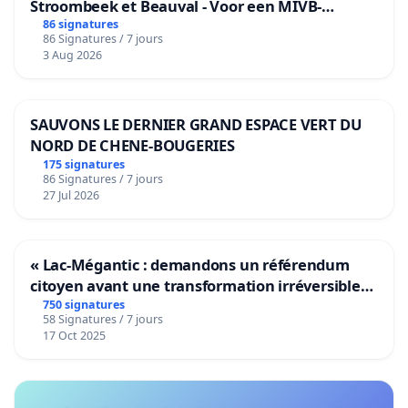
Stroombeek et Beauval - Voor een MIVB-
bediening van de wijken Strombeek en Het
86 signatures
86 Signatures / 7 jours
Voor
3 Aug 2026
SAUVONS LE DERNIER GRAND ESPACE VERT DU
NORD DE CHENE-BOUGERIES
175 signatures
86 Signatures / 7 jours
27 Jul 2026
« Lac-Mégantic : demandons un référendum
citoyen avant une transformation irréversible
de notre territoire »
750 signatures
58 Signatures / 7 jours
17 Oct 2025