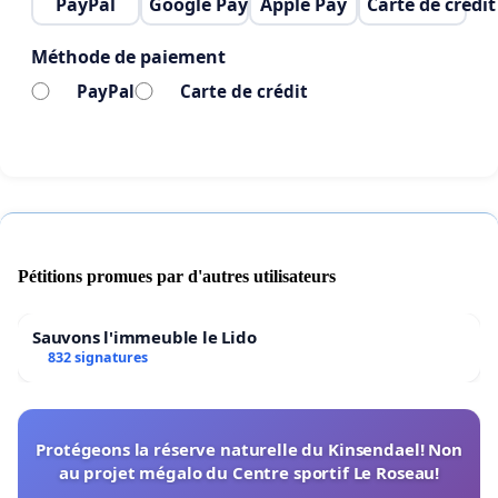
PayPal
Google Pay
Apple Pay
Carte de crédit
Parce que les droits fondamentaux ne se
négocient pas ;
Méthode de paiement
Parce que la dignité humaine doit primer, Parce
que le domicile doit rester un espace inviolable.
PayPal
Carte de crédit
Nous appelons les citoyennes et citoyens
namurois à signer cette pétition.
Pétitions promues par d'autres utilisateurs
Sauvons l'immeuble le Lido
832 signatures
Protégeons la réserve naturelle du Kinsendael! Non
au projet mégalo du Centre sportif Le Roseau!