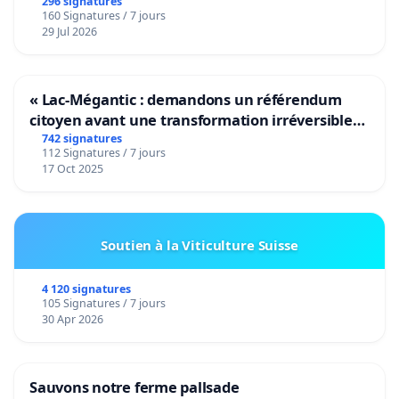
296 signatures
160 Signatures / 7 jours
29 Jul 2026
« Lac-Mégantic : demandons un référendum
citoyen avant une transformation irréversible
de notre territoire »
742 signatures
112 Signatures / 7 jours
17 Oct 2025
Soutien à la Viticulture Suisse
4 120 signatures
105 Signatures / 7 jours
30 Apr 2026
Sauvons notre ferme pallsade