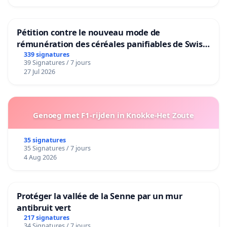
Pétition contre le nouveau mode de
rémunération des céréales panifiables de Swiss
granum basé sur la teneur en protéines
339 signatures
39 Signatures / 7 jours
27 Jul 2026
Genoeg met F1-rijden in Knokke-Het Zoute
35 signatures
35 Signatures / 7 jours
4 Aug 2026
Protéger la vallée de la Senne par un mur
antibruit vert
217 signatures
34 Signatures / 7 jours