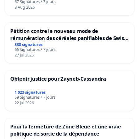
67 Signatures / 7 jours
Voor
3 Aug 2026
Pétition contre le nouveau mode de
rémunération des céréales panifiables de Swiss
granum basé sur la teneur en protéines
338 signatures
66 Signatures / 7 jours
27 Jul 2026
Obtenir justice pour Zayneb-Cassandra
1 023 signatures
59 Signatures / 7 jours
22 Jul 2026
Pour la fermeture de Zone Bleue et une vraie
politique de sortie de la dépendance