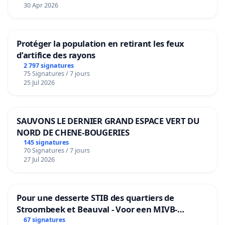
30 Apr 2026
Protéger la population en retirant les feux
d’artifice des rayons
2 797 signatures
75 Signatures / 7 jours
25 Jul 2026
SAUVONS LE DERNIER GRAND ESPACE VERT DU
NORD DE CHENE-BOUGERIES
145 signatures
70 Signatures / 7 jours
27 Jul 2026
Pour une desserte STIB des quartiers de
Stroombeek et Beauval - Voor een MIVB-
bediening van de wijken Strombeek en Het
67 signatures