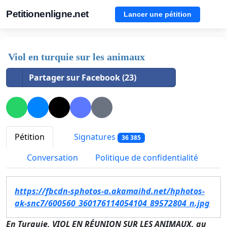
Petitionenligne.net
Lancer une pétition
Viol en turquie sur les animaux
Partager sur Facebook (23)
Pétition
Signatures
36 385
Conversation
Politique de confidentialité
https://fbcdn-sphotos-a.akamaihd.net/hphotos-
ak-snc7/600560_360176114054104_89572804_n.jpg
En Turquie, VIOL EN RÉUNION SUR LES ANIMAUX, au