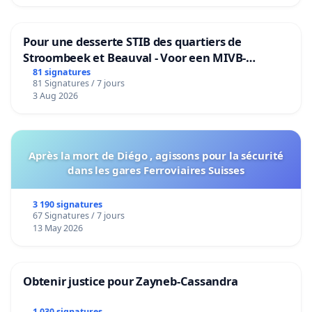
Pour une desserte STIB des quartiers de
Stroombeek et Beauval - Voor een MIVB-
bediening van de wijken Strombeek en Het
81 signatures
81 Signatures / 7 jours
Voor
3 Aug 2026
Après la mort de Diégo , agissons pour la sécurité
dans les gares Ferroviaires Suisses
3 190 signatures
67 Signatures / 7 jours
13 May 2026
Obtenir justice pour Zayneb-Cassandra
1 030 signatures