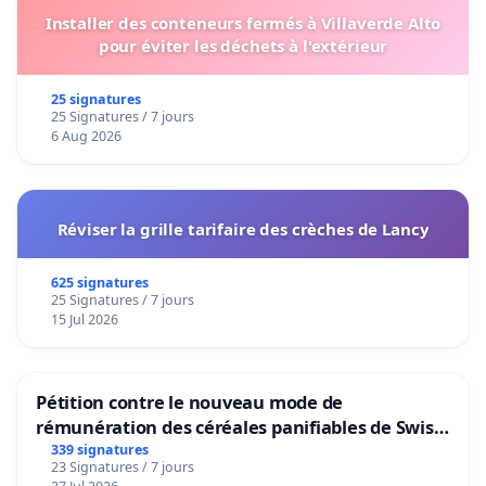
Installer des conteneurs fermés à Villaverde Alto
pour éviter les déchets à l'extérieur
25 signatures
25 Signatures / 7 jours
6 Aug 2026
Réviser la grille tarifaire des crèches de Lancy
625 signatures
25 Signatures / 7 jours
15 Jul 2026
Pétition contre le nouveau mode de
rémunération des céréales panifiables de Swiss
granum basé sur la teneur en protéines
339 signatures
23 Signatures / 7 jours