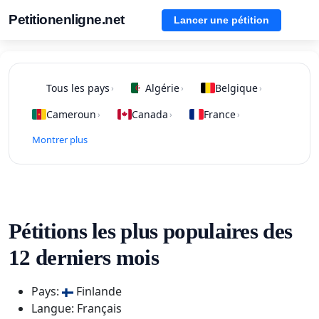
Petitionenligne.net
Lancer une pétition
Tous les pays
Algérie
Belgique
›
›
›
Cameroun
Canada
France
›
›
›
Montrer plus
Pétitions les plus populaires des
12 derniers mois
Pays:
Finlande
Langue: Français