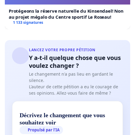
au pourtour des lacs et dans les parcs
régionaux. Conséquemment, nous demandons que
Protégeons la réserve naturelle du Kinsendael! Non
au projet mégalo du Centre sportif Le Roseau!
la MRC de Matawinie entreprenne auprès
1 133 signatures
du Gouvernement la révision immédiate du Plan
d’aménagement du territoire public de Lanaudière
(PATP) pour y inclure des aires de protection dans
LANCEZ VOTRE PROPRE PÉTITION
les bassins versants et dans les milieux de vie des
Y a-t-il quelque chose que vous
lacs habités et dans les parcs régionaux, de
voulez changer ?
manière à atteindre son objectif de protéger 30 %
Le changement n'a pas lieu en gardant le
de son territoire.
silence.
L'auteur de cette pétition a eu le courage de
En cohérence, la MRC de Matawinie doit exiger que
ses opinions. Allez-vous faire de même ?
la planification des coupes forestières soit
entretemps suspendue jusqu’à révision finale afin
Décrivez le changement que vous
de respecter le souhait des citoyen.es et de mitiger
souhaitez voir
les impacts néfastes sur la lutte aux
Propulsé par l’IA
changements climatiques, la biodiversité, les lacs,