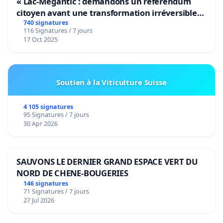
« Lac-Mégantic : demandons un référendum
citoyen avant une transformation irréversible
de notre territoire »
740 signatures
116 Signatures / 7 jours
17 Oct 2025
Soutien à la Viticulture Suisse
4 105 signatures
95 Signatures / 7 jours
30 Apr 2026
SAUVONS LE DERNIER GRAND ESPACE VERT DU
NORD DE CHENE-BOUGERIES
146 signatures
71 Signatures / 7 jours
27 Jul 2026