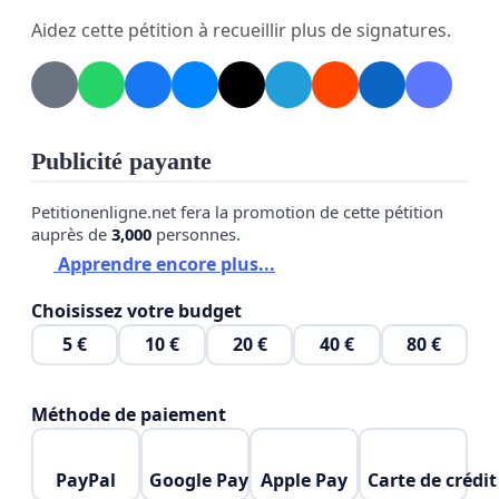
schéma d’aménagement qui est la villégiature et de
Aidez cette pétition à recueillir plus de signatures.
sa propre mission ‘’de faire de la Matawinie un
milieu de vie durable, inclusif et attractif où il fait
bon vivre » en tolérant les coupes forestières dans
les milieux de vie de ses résidents et dans les parcs
Publicité payante
régionaux, hypothéquant le bien être des
communautés locales et l’attrait naturel qui est le
Petitionenligne.net fera la promotion de cette pétition
moteur économique de la villégiature.
auprès de
3,000
personnes.
Apprendre encore plus...
5- La MRC va à contresens des orientations
gouvernementales qui proposent aux MRC une
Choisissez votre budget
planification territoriale qui ‘’ favorise la
5 €
10 €
20 €
40 €
80 €
préservation des milieux naturels et de
la biodiversité, la connectivité écologique ainsi que
Méthode de paiement
la lutte aux changements climatiques ».
PayPal
Google Pay
Apple Pay
Carte de crédit