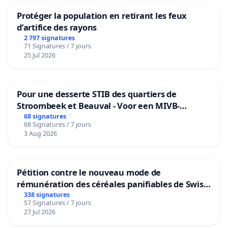
Protéger la population en retirant les feux
d’artifice des rayons
2 797 signatures
71 Signatures / 7 jours
25 Jul 2026
Pour une desserte STIB des quartiers de
Stroombeek et Beauval - Voor een MIVB-
bediening van de wijken Strombeek en Het
68 signatures
68 Signatures / 7 jours
Voor
3 Aug 2026
Pétition contre le nouveau mode de
rémunération des céréales panifiables de Swiss
granum basé sur la teneur en protéines
338 signatures
57 Signatures / 7 jours
27 Jul 2026