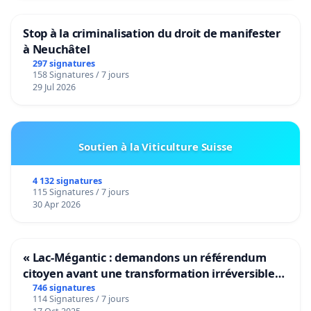
Stop à la criminalisation du droit de manifester
à Neuchâtel
297 signatures
158 Signatures / 7 jours
29 Jul 2026
Soutien à la Viticulture Suisse
4 132 signatures
115 Signatures / 7 jours
30 Apr 2026
« Lac-Mégantic : demandons un référendum
citoyen avant une transformation irréversible
de notre territoire »
746 signatures
114 Signatures / 7 jours