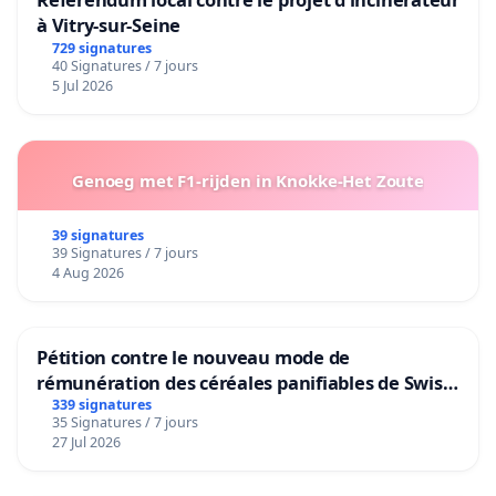
à Vitry-sur-Seine
729 signatures
40 Signatures / 7 jours
5 Jul 2026
Genoeg met F1-rijden in Knokke-Het Zoute
39 signatures
39 Signatures / 7 jours
4 Aug 2026
Pétition contre le nouveau mode de
rémunération des céréales panifiables de Swiss
granum basé sur la teneur en protéines
339 signatures
35 Signatures / 7 jours
27 Jul 2026