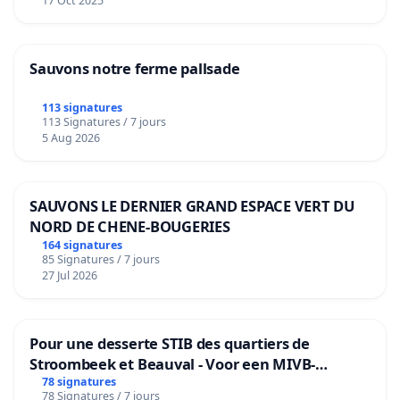
17 Oct 2025
Sauvons notre ferme pallsade
113 signatures
113 Signatures / 7 jours
5 Aug 2026
SAUVONS LE DERNIER GRAND ESPACE VERT DU
NORD DE CHENE-BOUGERIES
164 signatures
85 Signatures / 7 jours
27 Jul 2026
Pour une desserte STIB des quartiers de
Stroombeek et Beauval - Voor een MIVB-
bediening van de wijken Strombeek en Het
78 signatures
78 Signatures / 7 jours