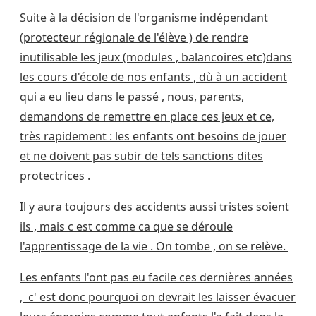
Suite à la décision de l'organisme indépendant
(protecteur régionale de l'élève ) de rendre
inutilisable les jeux (modules , balancoires etc)dans
les cours d'école de nos enfants , dù à un accident
qui a eu lieu dans le passé , nous, parents,
demandons de remettre en place ces jeux et ce,
très rapidement : les enfants ont besoins de jouer
et ne doivent pas subir de tels sanctions dites
protectrices .
Il y aura toujours des accidents aussi tristes soient
ils , mais c est comme ca que se déroule
l'apprentissage de la vie . On tombe , on se relève.
Les enfants l'ont pas eu facile ces dernières années
, c' est donc pourquoi on devrait les laisser évacuer