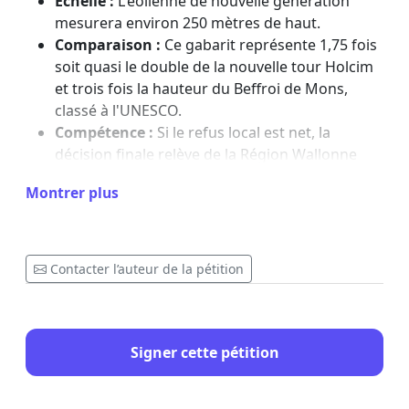
Échelle :
L'éolienne de nouvelle génération
mesurera environ 250 mètres de haut.
Comparaison :
Ce gabarit représente 1,75 fois
soit quasi le double de la nouvelle tour Holcim
et trois fois la hauteur du Beffroi de Mons,
classé à l'UNESCO.
Compétence :
Si le refus local est net, la
décision finale relève de la Région Wallonne
(Cabinet du Ministre François Desquesnes).
Montrer plus
2. Non-respect des distances légales (Circulaire
du 25/01/2024)
Contacter l’auteur de la pétition
Réglementation :
La circulaire du
Gouvernement wallon impose une distance
minimale de 625 mètres de toute zone
d'habitat au plan de secteur.
Signer cette pétition
Litige de mesure :
Engie annonce une distance
de 635 mètres.