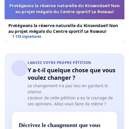
des anciennes carrières exploitée ainsi qu’une
Protégeons la réserve naturelle du Kinsendael! Non
zone naturelle comme définie va se situer à
au projet mégalo du Centre sportif Le Roseau!
moins de 625 m de la futur éolienne. Cette asbl
attire plus de 3000 visiteurs chaque année.
Protégeons la réserve naturelle du Kinsendael! Non
Impact :
Les parois des anciennes carrières
au projet mégalo du Centre sportif Le Roseau!
1 133 signatures
sont des sites de nidification privilégiés pour
des espèces d'oiseaux (comme le faucon
pèlerin ou le grand-duc) et des zones de
passage pour les oiseaux migrateurs. Le risque
LANCEZ VOTRE PROPRE PÉTITION
de collision avec les pales est réel pour les
Y a-t-il quelque chose que vous
oiseaux locaux et migrateurs.
voulez changer ?
6. Risque de saturation future (Jurisprudence
Le changement n'a pas lieu en gardant le
silence.
d'implantation)
L'auteur de cette pétition a eu le courage de
ses opinions. Allez-vous faire de même ?
Précédent :
Accepter cette première éolienne
ouvre la porte à une zone de développement
éolien.
Décrivez le changement que vous
Menace :
Rien n'empêchera Engie, Holcim ou