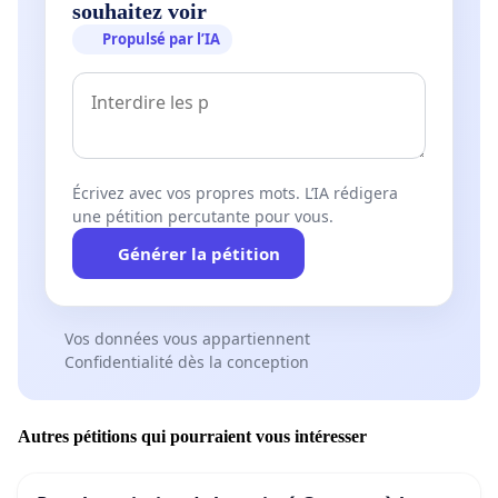
souhaitez voir
d'autres opérateurs de solliciter des extensions
Propulsé par l’IA
pour d'autres machines à l'avenir.
Écrivez avec vos propres mots. L’IA rédigera
une pétition percutante pour vous.
Générer la pétition
Vos données vous appartiennent
Confidentialité dès la conception
Autres pétitions qui pourraient vous intéresser