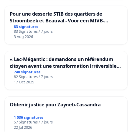
Pour une desserte STIB des quartiers de
Stroombeek et Beauval - Voor een MIVB-
bediening van de wijken Strombeek en Het
83 signatures
83 Signatures / 7 jours
Voor
3 Aug 2026
« Lac-Mégantic : demandons un référendum
citoyen avant une transformation irréversible
de notre territoire »
748 signatures
82 Signatures / 7 jours
17 Oct 2025
Obtenir justice pour Zayneb-Cassandra
1 036 signatures
57 Signatures / 7 jours
22 Jul 2026