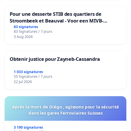
Pour une desserte STIB des quartiers de
Stroombeek et Beauval - Voor een MIVB-
bediening van de wijken Strombeek en Het
83 signatures
83 Signatures / 7 jours
Voor
3 Aug 2026
Obtenir justice pour Zayneb-Cassandra
1 033 signatures
55 Signatures / 7 jours
22 Jul 2026
Après la mort de Diégo , agissons pour la sécurité
dans les gares Ferroviaires Suisses
3 190 signatures