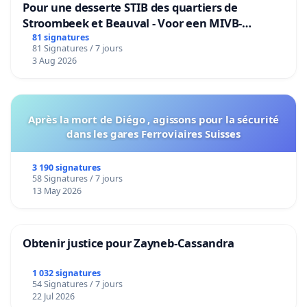
Pour une desserte STIB des quartiers de
Stroombeek et Beauval - Voor een MIVB-
bediening van de wijken Strombeek en Het
81 signatures
81 Signatures / 7 jours
Voor
3 Aug 2026
Après la mort de Diégo , agissons pour la sécurité
dans les gares Ferroviaires Suisses
3 190 signatures
58 Signatures / 7 jours
13 May 2026
Obtenir justice pour Zayneb-Cassandra
1 032 signatures
54 Signatures / 7 jours
22 Jul 2026