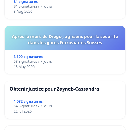
bediening van de wijken Strombeek en Het
81 signatures
81 Signatures / 7 jours
Voor
3 Aug 2026
Après la mort de Diégo , agissons pour la sécurité
dans les gares Ferroviaires Suisses
3 190 signatures
58 Signatures / 7 jours
13 May 2026
Obtenir justice pour Zayneb-Cassandra
1 032 signatures
54 Signatures / 7 jours
22 Jul 2026