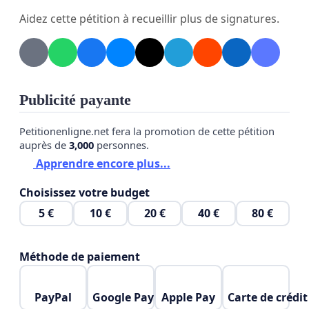
du parc et de ses usagers.
Aidez cette pétition à recueillir plus de signatures.
Parce qu’un parc public doit rester un lieu de partage et
de rencontre accessible à toutes et tous, nous appelons la
municipalité à reconsidérer sa décision.
Publicité payante
Pétition portée par la section Fontaine rive Gauche du
Petitionenligne.net fera la promotion de cette pétition
Drac du Parti Communiste Français
auprès de
3,000
personnes.
section@pcf-fontaine.fr
Apprendre encore plus...
http://www.pcf-fontaine.fr
Choisissez votre budget
https://www.facebook.com/pcf.fontaine
5 €
10 €
20 €
40 €
80 €
https://www.instagram.com/pcf_fontaine_rive_gauche/
Méthode de paiement
PayPal
Google Pay
Apple Pay
Carte de crédit