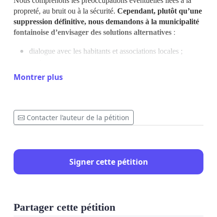
Nous comprenons les préoccupations éventuelles liées à la
propreté, au bruit ou à la sécurité.
Cependant, plutôt qu’une
suppression définitive, nous demandons à la municipalité
fontainoise d’envisager des solutions alternatives
:
dialogue avec les habitants et associations locales ;
amélioration de l’entretien des espaces ;
installation de panneaux de sensibilisation et de
Montrer plus
prévention ;
horaires d’utilisation encadrés ;
présence humaine pour réprimer les contrevenants.
Contacter l’auteur de la pétition
Nous demandons donc à Monsieur le Maire de la Ville de
Fontaine :
Signer cette pétition
de suspendre la décision de suppression des barbecues
publics ;
d’organiser une concertation avec les habitants ;
de rechercher des solutions permettant de préserver cet
Partager cette pétition
espace de vivre-ensemble tout en garantissant le respect