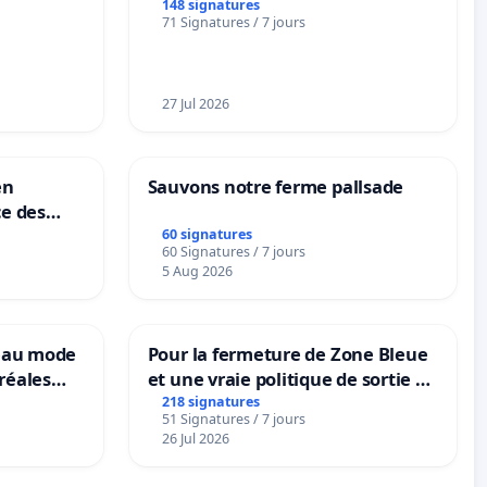
BOUGERIES
148 signatures
71 Signatures / 7 jours
27 Jul 2026
en
Sauvons notre ferme pallsade
ce des
60 signatures
60 Signatures / 7 jours
5 Aug 2026
veau mode
Pour la fermeture de Zone Bleue
réales
et une vraie politique de sortie de
ranum basé
la dépendance
218 signatures
51 Signatures / 7 jours
nes
26 Jul 2026