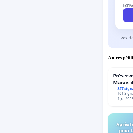
Écriv
Vos d
Autres pétit
Préserve
Marais 
227 sign
161 Signa
4 Jul 202
Après l
pour l