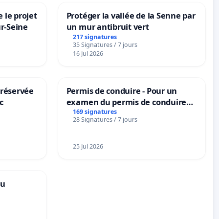
 le projet
Protéger la vallée de la Senne par
ur-Seine
un mur antibruit vert
217 signatures
35 Signatures / 7 jours
16 Jul 2026
 réservée
Permis de conduire - Pour un
c
examen du permis de conduire
accessible dans plusieurs langues
169 signatures
28 Signatures / 7 jours
à Bruxelles
25 Jul 2026
au