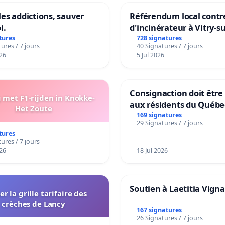
les addictions, sauver
Référendum local contre
i.
d'incinérateur à Vitry-s
tures
728 signatures
ures / 7 jours
40 Signatures / 7 jours
26
5 Jul 2026
Consignaction doit être
met F1-rijden in Knokke-
aux résidents du Québe
Het Zoute
169 signatures
29 Signatures / 7 jours
tures
ures / 7 jours
26
18 Jul 2026
Soutien à Laetitia Vign
er la grille tarifaire des
crèches de Lancy
167 signatures
26 Signatures / 7 jours