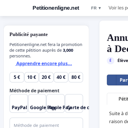
Petitionenligne.net
Voir les p
FR ▼
Publicité payante
Annu
Petitionenligne.net fera la promotion
à De
de cette pétition auprès de
3,000
personnes.
Élève
É
Apprendre encore plus...
5 €
10 €
20 €
40 €
80 €
Par
Méthode de paiement
Péti
PayPal
Google Pay
Apple Pay
Carte de crédit
Suite à 
raison d
Méthode de paiement