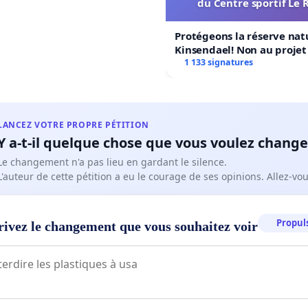
du Centre sportif Le 
Protégeons la réserve nat
Kinsendael! Non au proje
Centre sportif Le Roseau!
1 133 signatures
LANCEZ VOTRE PROPRE PÉTITION
Y a-t-il quelque chose que vous voulez change
Le changement n'a pas lieu en gardant le silence.
L'auteur de cette pétition a eu le courage de ses opinions. Allez-v
Propuls
rivez le changement que vous souhaitez voir