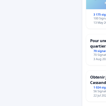
3 175 si
100 Signa
13 May 2
Pour une
quartier
Beauval 
70 signa
70 Signat
bedieni
3 Aug 20
Strombe
Obtenir 
Cassand
1 024 si
56 Signat
22 Jul 20