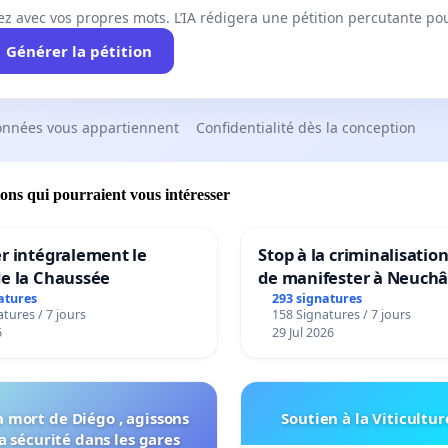
ez avec vos propres mots. L’IA rédigera une pétition percutante po
Générer la pétition
onnées vous appartiennent
Confidentialité dès la conception
ions qui pourraient vous intéresser
r intégralement le
Stop à la criminalisation
de la Chaussée
de manifester à Neuchâ
atures
293 signatures
tures / 7 jours
158 Signatures / 7 jours
6
29 Jul 2026
a mort de Diégo , agissons
Soutien à la Viticultur
a sécurité dans les gares