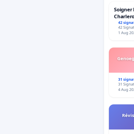
Soigner 
Charlero
42 signa
42 Signat
1 Aug 20
Genoeg 
31 signa
31 Signat
4 Aug 20
Révis