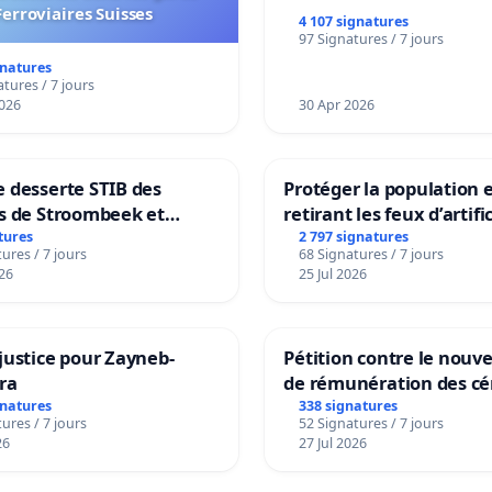
Ferroviaires Suisses
4 107 signatures
97 Signatures / 7 jours
gnatures
tures / 7 jours
026
30 Apr 2026
 desserte STIB des
Protéger la population 
s de Stroombeek et
retirant les feux d’artifi
- Voor een MIVB-
rayons
tures
2 797 signatures
ures / 7 jours
68 Signatures / 7 jours
ng van de wijken
26
25 Jul 2026
ek en Het Voor
justice pour Zayneb-
Pétition contre le nou
ra
de rémunération des cé
panifiables de Swiss g
gnatures
338 signatures
ures / 7 jours
52 Signatures / 7 jours
sur la teneur en protéi
26
27 Jul 2026