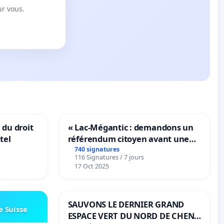
ur vous.
 du droit
« Lac-Mégantic : demandons un
tel
référendum citoyen avant une
transformation irréversible de
740 signatures
116 Signatures / 7 jours
notre territoire »
17 Oct 2025
SAUVONS LE DERNIER GRAND
e Suisse
ESPACE VERT DU NORD DE CHENE-