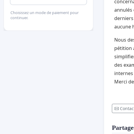
concerna
annulés 
Choisissez un mode de paiement pour
derniers
continuer.
aucune h
Nous des
pétition
simplifie
des exam
internes
Merci de
Contact
Partager