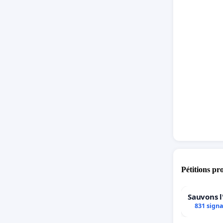
Pétitions pr
Sauvons l
831 sign