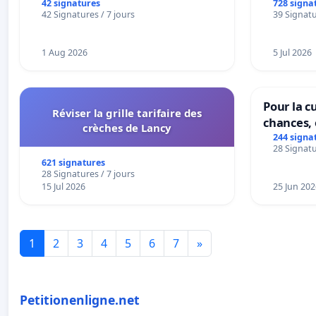
42 signatures
728 signa
42 Signatures / 7 jours
39 Signatu
1 Aug 2026
5 Jul 2026
Pour la cu
Réviser la grille tarifaire des
chances, 
crèches de Lancy
244 signa
28 Signatu
621 signatures
28 Signatures / 7 jours
15 Jul 2026
25 Jun 202
1
2
3
4
5
6
7
»
Petitionenligne.net