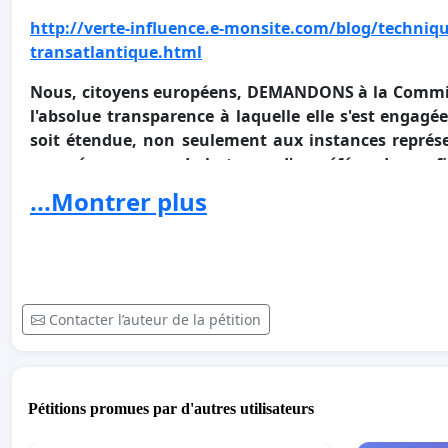
http://verte-influence.e-monsite.com/blog/techniqu
transatlantique.html
Nous, citoyens européens, DEMANDONS à la Commiss
l'absolue transparence à laquelle elle s'est engagée
soit étendue, non seulement aux instances représe
européens en vue de la tenue d'un
référendum
, a
marchands des multinationales.
...Montrer plus
Contacter l’auteur de la pétition
Pétitions promues par d'autres utilisateurs