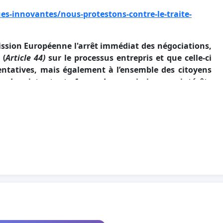
es-innovantes/nous-protestons-contre-le-traite-
ion Européenne l'arrêt immédiat des négociations,
 (
Article 44)
sur le processus entrepris et que celle-ci
ntatives, mais également à l’ensemble des citoyens
fin de rejeter toute forme de soumission aux intérêts