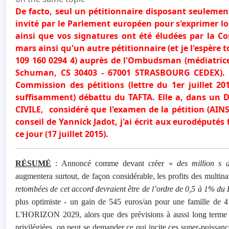
De facto, seul un pétitionnaire disposant seulement 
invité par le Parlement européen pour s'exprimer lor
ainsi que vos signatures ont été éludées par la Co
mars ainsi qu'un autre pétitionnaire (et je l'espère t
109 160 0294 4) auprès de l'Ombudsman (médiatrice
Schuman, CS 30403 - 67001 STRASBOURG CEDEX). 
Commission des pétitions (lettre du 1er juillet 2
suffisamment) débattu du TAFTA. Elle a, dans un
CIVILE, considéré que l'examen de la pétition (AIN
conseil de Yannick Jadot, j'ai écrit aux eurodéputés
ce jour (17 juillet 2015).
RÉSUMÉ
: Annoncé comme devant créer «
des million s 
augmentera surtout, de façon considérable, les profits des multina
retombées de cet accord devraient être de l’ordre de 0,5 à 1% du
plus optimiste - un gain de 545 euros/an pour une famille
L'HORIZON 2029, alors que des prévisions à aussi long terme s
privilégiées, on peut se demander ce qui incite ces super-puissance