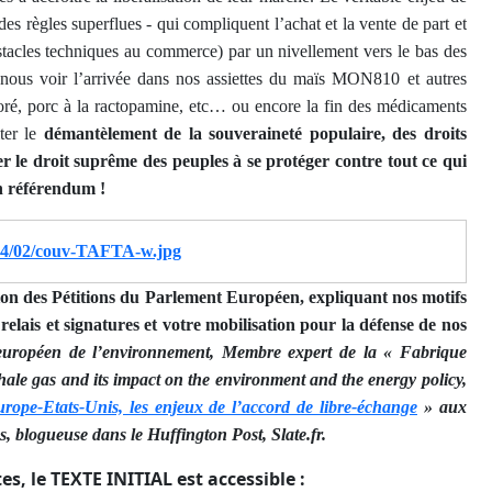
des règles superflues - qui compliquent l’achat et la vente de part et
tacles techniques au commerce) par un nivellement vers le bas des
-nous voir l’arrivée dans nos assiettes du
maïs MON810 et autres
oré
,
porc à la ractopamine
, etc… ou encore la fin des médicaments
ter le
démantèlement de la souveraineté populaire, des droits
er
le droit suprême
des peuples à
se protéger contre tout ce qui
un référendum !
014/02/couv-TAFTA-w.jpg
ion des Pétitions du Parlement Européen
, expliquant nos motifs
 relais et signatures et votre mobilisation pour la défense de nos
t européen de l’environnement, Membre expert de la « Fabrique
le gas and its impact on the environment and the energy policy,
rope-Etats-Unis, les enjeux de l’accord de libre-échange
» aux
s, blogueuse dans le Huffington Post, Slate.fr.
s, le TEXTE INITIAL est accessible :