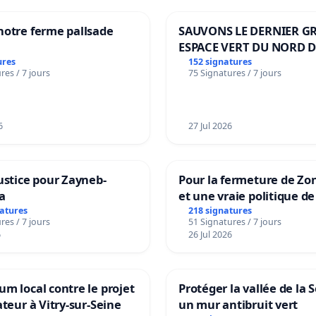
notre ferme pallsade
SAUVONS LE DERNIER G
ESPACE VERT DU NORD D
BOUGERIES
ures
152 signatures
res / 7 jours
75 Signatures / 7 jours
6
27 Jul 2026
ustice pour Zayneb-
Pour la fermeture de Zo
a
et une vraie politique de
la dépendance
natures
218 signatures
res / 7 jours
51 Signatures / 7 jours
6
26 Jul 2026
m local contre le projet
Protéger la vallée de la 
ateur à Vitry-sur-Seine
un mur antibruit vert