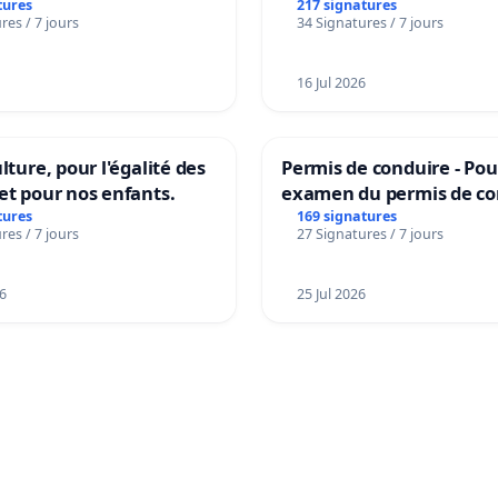
tures
217 signatures
res / 7 jours
34 Signatures / 7 jours
16 Jul 2026
lture, pour l'égalité des
Permis de conduire - Pou
et pour nos enfants.
examen du permis de co
accessible dans plusieur
tures
169 signatures
res / 7 jours
27 Signatures / 7 jours
à Bruxelles
6
25 Jul 2026