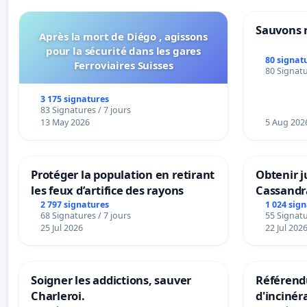
Sauvons 
Après la mort de Diégo , agissons
pour la sécurité dans les gares
80 signat
Ferroviaires Suisses
80 Signatu
3 175 signatures
83 Signatures / 7 jours
13 May 2026
5 Aug 202
Protéger la population en retirant
Obtenir j
les feux d’artifice des rayons
Cassandr
2 797 signatures
1 024 sig
68 Signatures / 7 jours
55 Signatu
25 Jul 2026
22 Jul 202
Soigner les addictions, sauver
Référendu
Charleroi.
d'incinér