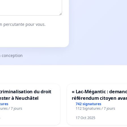
on percutante pour vous.
a conception
 criminalisation du droit
« Lac-Mégantic : deman
ester à Neuchâtel
référendum citoyen ava
transformation irréversi
tures
742 signatures
ures / 7 jours
112 Signatures / 7 jours
notre territoire »
6
17 Oct 2025