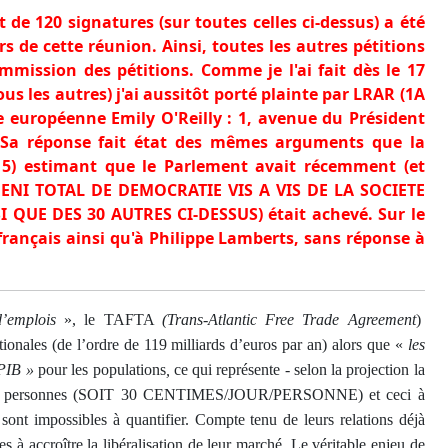
de 120 signatures (sur toutes celles ci-dessus) a été
s de cette réunion. Ainsi, toutes les autres pétitions
mmission des pétitions. Comme je l'ai fait dès le 17
ous les autres) j'ai aussitôt porté plainte par LRAR (1A
 européenne Emily O'Reilly : 1, avenue du Président
Sa réponse fait état des mêmes arguments que la
015) estimant que le Parlement avait récemment (et
 DENI TOTAL DE DEMOCRATIE VIS A VIS DE LA SOCIETE
SI QUE DES 30 AUTRES CI-DESSUS) était achevé. Sur le
 français ainsi qu'à Philippe Lamberts, sans réponse à
d’emplois
», le TAFTA
(Trans-Atlantic Free Trade Agreement
)
tionales (de l’ordre de 119 milliards d’euros par an) alors que «
les
 PIB »
pour les populations
,
ce qui
représente - selon la projection la
 de 4 personnes (SOIT 30 CENTIMES/JOUR/PERSONNE) et ceci à
ont impossibles à quantifier.
Compte tenu de leurs relations déjà
s à accroître la libéralisation de leur marché.
L
e véritable enjeu de