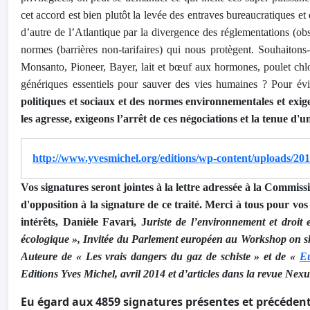
ce
t accord
est bien plutôt la levée des entraves bureaucratiques et 
d’autre de l’Atlantique par la divergence des réglementations
(obs
normes (barrières non-tarifaires) qui nous protègent. Souhaitons
Monsanto, Pioneer, Bayer, lait et bœuf aux hormones, poulet chl
génériques
essentiels pour sauver des vies humaines
? Pour évi
politiques et sociaux et des normes environnementales
et exig
les agresse
, exigeons
l’arrêt de ces négociations et la tenue d'
http://www.yvesmichel.org/editions/wp-content/uploads/2
Vos signatures seront jointes à la lettre
adressée à la Commiss
d'opposition à la signature de ce traité. Merci à tous pour vos
intérêts, Danièle Favari, J
uriste de l’environnement et droi
écologique », Invitée du Parlement européen au Workshop on sha
Auteure de « Les vrais dangers du gaz de schiste » et de «
Eu
Editions Yves Michel, avril 2014 et d’articles dans la revue Nexu
Eu égard aux 4859 signatures présentes et précédente