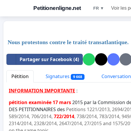
Petitionenligne.net
Voir les p
FR ▼
Nous protestons contre le traité transatlantique.
Partager sur Facebook (4)
Pétition
Signatures
Conversation
9 668
INFORMATION IMPORTANTE
:
pétition examinée 17 mars
2015 par la Commission d
DES PETITIONNAIRES des
Petitions 1221/2013, 2694/20
589/2014, 706/2014,
722/2014
, 738/2014, 783/2014, 949
2314/2014, 2328/2014, 2647/2014, 27/2015 and 1575/20
on the same topic