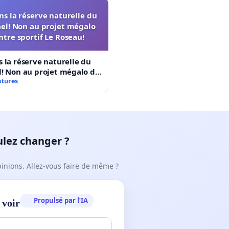
s la réserve naturelle du
el! Non au projet mégalo
ntre sportif Le Roseau!
 la réserve naturelle du
! Non au projet mégalo du
rtif Le Roseau!
atures
ulez changer ?
pinions. Allez-vous faire de même ?
Propulsé par l’IA
 voir