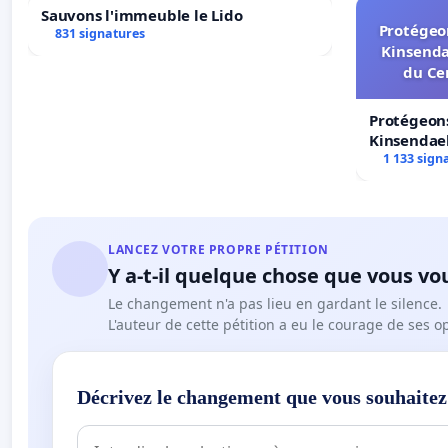
Sauvons l'immeuble le Lido
Protégeon
831 signatures
Kinsenda
du Ce
Protégeons
Kinsendael
Centre spo
1 133 sign
LANCEZ VOTRE PROPRE PÉTITION
Y a-t-il quelque chose que vous vo
Le changement n'a pas lieu en gardant le silence.
L'auteur de cette pétition a eu le courage de ses o
Décrivez le changement que vous souhaitez