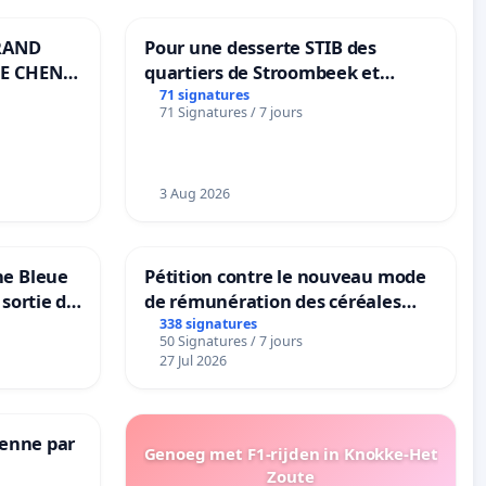
RAND
Pour une desserte STIB des
E CHENE-
quartiers de Stroombeek et
Beauval - Voor een MIVB-
71 signatures
71 Signatures / 7 jours
bediening van de wijken
Strombeek en Het Voor
3 Aug 2026
ne Bleue
Pétition contre le nouveau mode
 sortie de
de rémunération des céréales
panifiables de Swiss granum basé
338 signatures
50 Signatures / 7 jours
sur la teneur en protéines
27 Jul 2026
Senne par
Genoeg met F1-rijden in Knokke-Het
Zoute