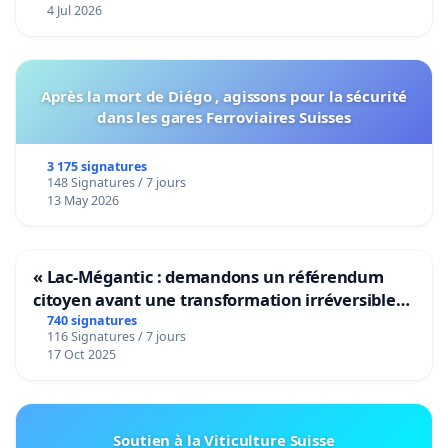
4 Jul 2026
Après la mort de Diégo , agissons pour la sécurité
dans les gares Ferroviaires Suisses
3 175 signatures
148 Signatures / 7 jours
13 May 2026
« Lac-Mégantic : demandons un référendum
citoyen avant une transformation irréversible
de notre territoire »
740 signatures
116 Signatures / 7 jours
17 Oct 2025
Soutien à la Viticulture Suisse