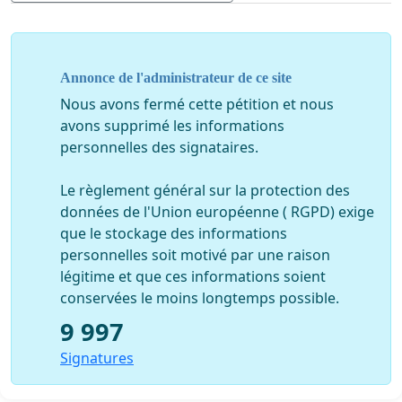
La cotisation sur le RFR devient alors complètement arbitraire, sans
distinction de la provenance des revenus.
Vous n'ignorez pas qu’un salarié travaillant en France est uniquement
Annonce de l'administrateur de ce site
imposé sur son salaire, et non sur son RFR, en ce qui concerne les
Nous avons fermé cette pétition et nous
cotisations sociales.
avons supprimé les informations
Il est impensable qu’un pays membre de l’UE traite ses propres citoyens
personnelles des signataires.
avec de telles inégalités. Nous protestons vivement face à cette
injustice et nous rappelons la commission qu’un tel comportement doit
Le règlement général sur la protection des
être sanctionné.
données de l'Union européenne ( RGPD) exige
Nous déposons donc formellement plainte contre l’État Français et
que le stockage des informations
souhaitons votre plus brève intervention afin de l’inciter à infléchir sa
personnelles soit motivé par une raison
décision au nom de l’égalité du traitement de ses citoyens.
légitime et que ces informations soient
Recevez, Madame la Secrétaire Générale, nos salutations
conservées le moins longtemps possible.
respectueuses.
9 997
Signatures
----------------------------------------------------------------------------------------------------------
-------