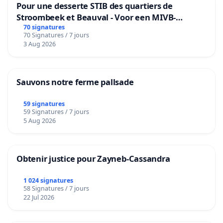
Pour une desserte STIB des quartiers de
Stroombeek et Beauval - Voor een MIVB-
bediening van de wijken Strombeek en Het
70 signatures
70 Signatures / 7 jours
Voor
3 Aug 2026
Sauvons notre ferme pallsade
59 signatures
59 Signatures / 7 jours
5 Aug 2026
Obtenir justice pour Zayneb-Cassandra
1 024 signatures
58 Signatures / 7 jours
22 Jul 2026