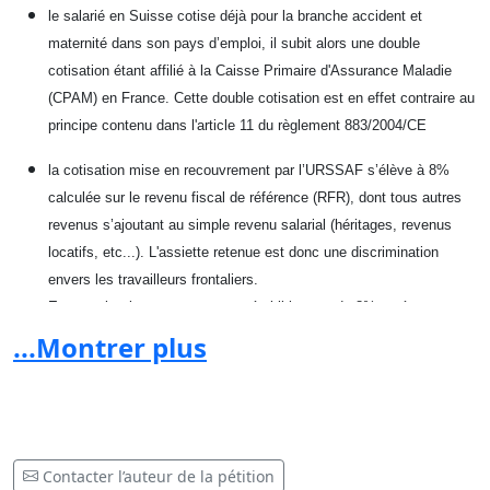
le salarié en Suisse cotise déjà pour la branche accident et
maternité dans son pays d’emploi, il subit alors une double
cotisation étant affilié à la Caisse Primaire
d'Assurance Maladie
(CPAM) en France. Cette double cotisation est en effet contraire au
principe contenu dans l'article 11 du règlement 883/2004/CE
la cotisation mise en recouvrement par l’URSSAF s’élève à 8%
calculée sur le revenu fiscal de référence (RFR), dont tous autres
revenus s’ajoutant au simple revenu salarial (héritages, revenus
locatifs, etc...). L'assiette retenue est donc une discrimination
envers les travailleurs frontaliers.
Encore pire, le gouvernement a établi le taux de 8% en étant
transitoire, mais pouvant être réévalué à la hausse, pour atteindre
...Montrer plus
20% en ajoutant la CSG/CRDS.
Si la CSG et la CRDS sont reconnus par la CJUE comme des
cotisations sociales, alors les frontaliers disposant de revenus du
patrimoine en France n’ont pas à s’acquitter de ces contributions sur ces
Contacter l’auteur de la pétition
revenus.