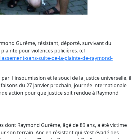
 Raymond Gurême, résistant, déporté, survivant du
lainte pour violences policières. (cf
classement-sans-suite-de-la-plainte-de-raymond-
 l'insoumission et le souci de la justice universelle, il
Et faisons du 27 janvier prochain, journée internationale
ande action pour que justice soit rendue à Raymond
es dont Raymond Gurême, âgé de 89 ans, a été victime
ur son terrain. Ancien résistant qui s'est évadé des