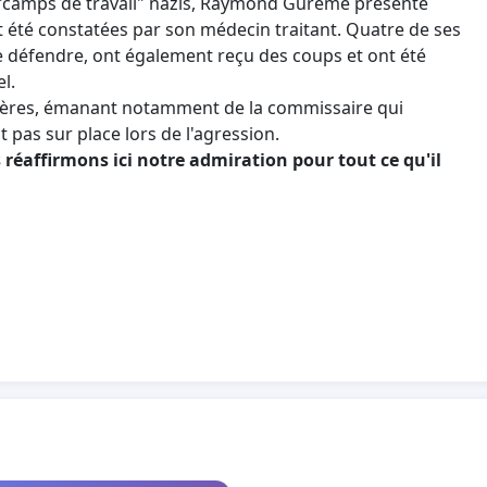
"camps de travail" nazis, Raymond Gurême présente
t été constatées par son médecin traitant. Quatre de ses
le défendre, ont également reçu des coups et ont été
l.
ières, émanant notamment de la commissaire qui
t pas sur place lors de l'agression.
éaffirmons ici notre admiration pour tout ce qu'il
 présidence de la République, Premier ministre,
taire d'Etat aux anciens combattants...et aux
rofondie et impartiale sur le cadre et le
ue sur les conditions dans lesquelles Raymond
ence.
tiples entraves rencontrées depuis le 23 septembre
sement habituels en France pour les procédures
ndarmerie.
rême ne s'est vu délivrer aucune réquisition pour un
(UCMJ), seule habilitée à faire des constatations
emporaire totale). Et ce malgré de multiples demandes
 l'Inspection générale de la police nationale (IGPN).