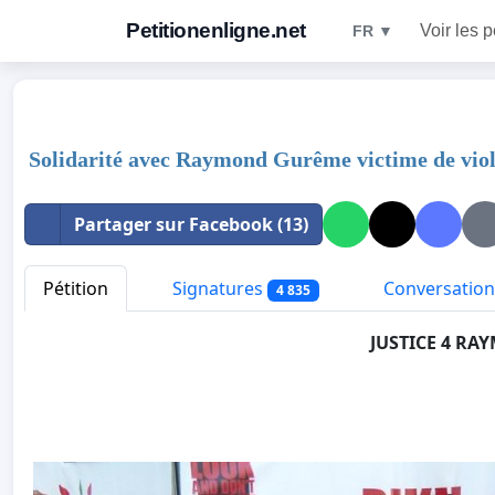
Petitionenligne.net
Voir les p
FR ▼
Solidarité avec Raymond Gurême victime de vio
Partager sur Facebook (13)
Pétition
Signatures
Conversation
4 835
JUSTICE 4 R