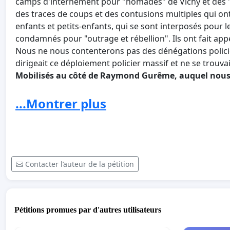
camps d'internement pour "nomades" de Vichy et des 
des traces de coups et des contusions multiples qui on
enfants et petits-enfants, qui se sont interposés pour 
condamnés pour "outrage et rébellion". Ils ont fait appe
Nous ne nous contenterons pas des dénégations polic
dirigeait ce déploiement policier massif et ne se trouvai
Mobilisés au côté de Raymond Gurême, auquel nous r
incarne, nous demandons aux autorités françaises -
ministre de l'Intérieur, ministre de la Justice, secré
...Montrer plus
institutions européennes de garantir une enquête app
déroulement de cette intervention policière ainsi q
Gurême a reçu de multiples coups d'une grande viol
Nous dénonçons de la manière la plus ferme les mul
pour porter plainte, ces obstacles étant malheureu
Contacter l’auteur de la pétition
intentées par des citoyens contre la police ou la ge
Nous tenons à souligner en particulier que Raymond Gu
rendez-vous à l'Unité de consultations médicojudiciaire 
Pétitions promues par d'autres utilisateurs
spécialisées et à définir une durée d'ITT (incapacité t
auprès de la gendarmerie d'Egly, du parquet d'Evry et de