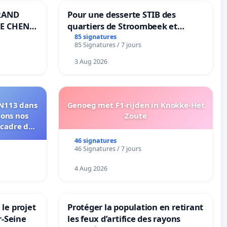
RAND
Pour une desserte STIB des
E CHENE-
quartiers de Stroombeek et
Beauval - Voor een MIVB-
85 signatures
85 Signatures / 7 jours
bediening van de wijken
Strombeek en Het Voor
3 Aug 2026
RN113 dans
Genoeg met F1-rijden in Knokke-Het
eons nos
Zoute
 cadre de
46 signatures
46 Signatures / 7 jours
4 Aug 2026
le projet
Protéger la population en retirant
r-Seine
les feux d’artifice des rayons