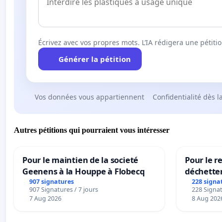
Première guerre mondiale et que Raymond a participé à l
pu s'échapper des camps.
C'est sur cet homme-là, maillon essentiel de notre mém
Écrivez avec vos propres mots. L’IA rédigera une pétiti
70 ans après les coups qu'il a reçus de la police franç
Nous exigeons que les autorités françaises sortent e
Générer la pétition
solennellement l'antitsiganisme qui, comme toutes l
et l'Europe du XXIème siècle mais demeure solidemen
Fin
Vos données vous appartiennent
Confidentialité dès l
Autres pétitions qui pourraient vous intéresser
SOLIDARITY WITH RAYMOND GURÊME
Pour le maintien de la societé
Pour le re
Geenens à la Houppe à Flobecq
déchette
Last January the 12th, Justice decided to close the case
907 signatures
228 signa
(cf :
http://www.depechestsiganes.fr/violences-policier
907 Signatures / 7 jours
228 Signat
gureme-89-ans/
)
7 Aug 2026
8 Aug 202
For this resistant, deported, survivor of the "Roma Ge