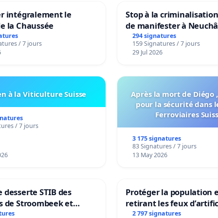
r intégralement le
Stop à la criminalisation
de la Chaussée
de manifester à Neuchâ
atures
294 signatures
tures / 7 jours
159 Signatures / 7 jours
6
29 Jul 2026
n à la Viticulture Suisse
Après la mort de Diégo ,
pour la sécurité dans l
Ferroviaires Suis
gnatures
ures / 7 jours
3 175 signatures
83 Signatures / 7 jours
026
13 May 2026
 desserte STIB des
Protéger la population 
s de Stroombeek et
retirant les feux d’artifi
- Voor een MIVB-
rayons
tures
2 797 signatures