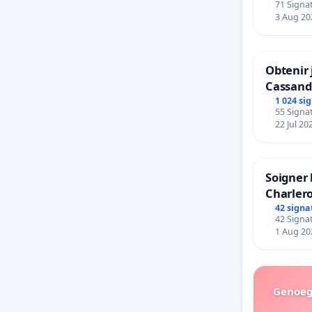
71 Signat
bedieni
3 Aug 20
Strombe
Obtenir 
Cassand
1 024 si
55 Signat
22 Jul 20
Soigner 
Charlero
42 signa
42 Signat
1 Aug 20
Genoeg 