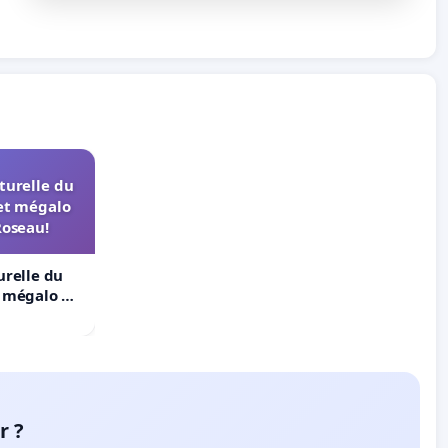
turelle du
et mégalo
Roseau!
urelle du
t mégalo du
r ?