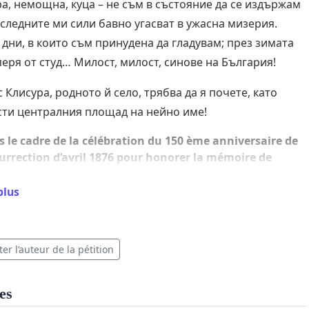
а, немощна, куца – не съм в състояние да се издържам
следните ми сили бавно угасват в ужасна мизерия.
дни, в които съм принудена да гладувам; през зимата
еря от студ… Милост, милост, синове на България!
 Клисура, родното й село, трябва да я почете, като
сти централния площад на нейно име!
 le cadre de la célébration du 150 ème anniversaire de
surrection d’avril 1876 pour honorer la mémoire de
tina HRANOVA (1851-1922) à Klisura – ville de Samokov
on village natal, les signataires de cette pétition
plus
ndent que la place centrale du village porte son nom
u’une plaque nominative rappelant ses grands mérites
it apposée. Hristina a été une messagère de Vasil
er l’auteur de la pétition
ki, combattante pendant l’insurrection d’avril 1876 et
uerre de libération de 1878-79, combattante et médecin
taire pendant la guerre bulgaro-serbe 1885 et la 2-ème
es
re balkanique en 1913, la première sage-femme