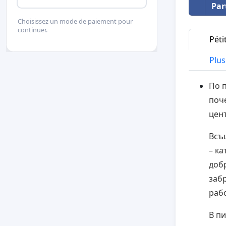
Par
Choisissez un mode de paiement pour
continuer.
Péti
Plus 
По 
поче
цен
Всъ
– ка
доб
забр
раб
В п