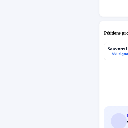
Pétitions pr
Sauvons l
831 sign