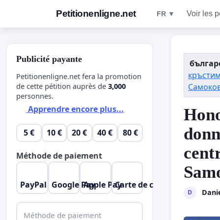
Petitionenligne.net
Voir les p
FR ▼
Publicité payante
българ
кръстим
Petitionenligne.net fera la promotion
de cette pétition auprès de
3,000
Самоко
personnes.
Apprendre encore plus...
Hono
donn
5 €
10 €
20 €
40 €
80 €
centr
Méthode de paiement
Samo
PayPal
Google Pay
Apple Pay
Carte de crédit
Danie
D
Méthode de paiement