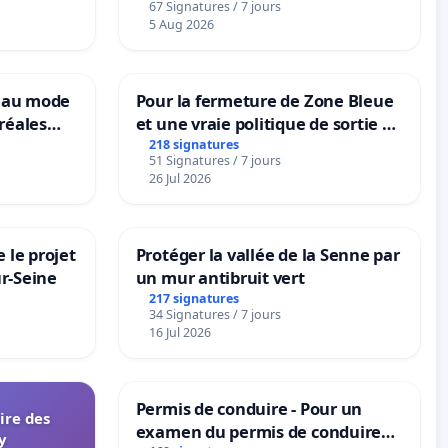
67 Signatures / 7 jours
5 Aug 2026
veau mode
Pour la fermeture de Zone Bleue
réales
et une vraie politique de sortie de
ranum basé
la dépendance
218 signatures
51 Signatures / 7 jours
nes
26 Jul 2026
 le projet
Protéger la vallée de la Senne par
ur-Seine
un mur antibruit vert
217 signatures
34 Signatures / 7 jours
16 Jul 2026
Permis de conduire - Pour un
aire des
examen du permis de conduire
y