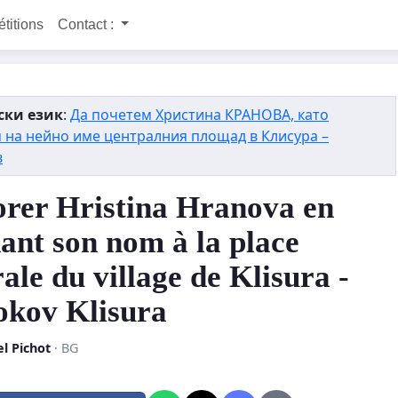
étitions
Contact :
ски език
:
Да почетем Христина КРАНОВА, като
 на нейно име централния площад в Клисура –
в
rer Hristina Hranova en
ant son nom à la place
ale du village de Klisura -
kov Klisura
l Pichot
· BG