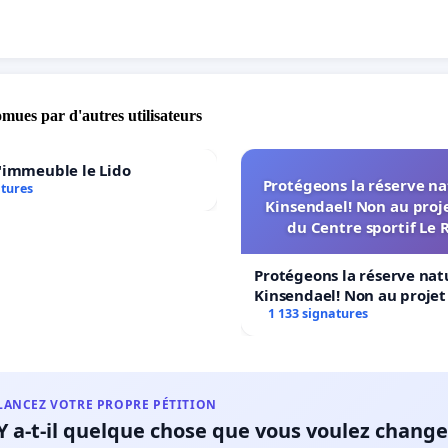
omues par d'autres utilisateurs
'immeuble le Lido
Protégeons la réserve na
atures
Kinsendael! Non au proj
du Centre sportif Le 
Protégeons la réserve nat
Kinsendael! Non au proje
Centre sportif Le Roseau!
1 133 signatures
LANCEZ VOTRE PROPRE PÉTITION
Y a-t-il quelque chose que vous voulez change