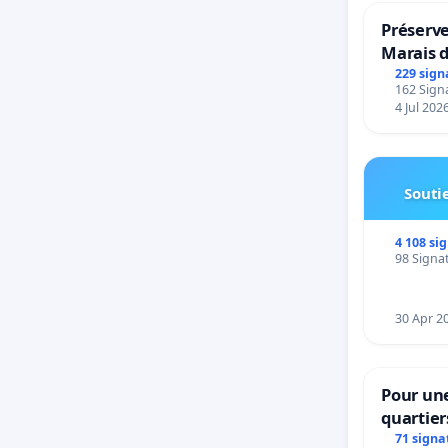
Préserve
Marais 
229 sign
162 Signa
4 Jul 202
Soutie
4 108 si
98 Signat
30 Apr 2
Pour une
quartier
Beauval 
71 signa