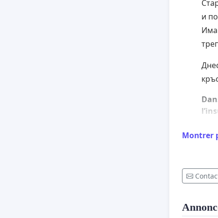
Стар
и по
Има 
треп
Днес
кръ
Dans
l’in
Hris
-, s
Montrer 
dema
et q
y so
Contact
Levs
la g
mili
Annonc
guer