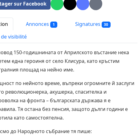
tager sur Facebook
tion
Annonces
Signatures
1
30
de visibilité
повод 150-годишнината от Априлското въстание нека
тем една героиня от село Клисура, като кръстим
тралния площад на нейно име.
щност по нейното време, въпреки огромните й заслуги
то революционерка, акушерка, спасителка и
роволка на фронта – българската държава я е
авила. Тя остана без пенсия, защото дълги години е
отила като самостоятелна.
исмо до Народното събрание тя пише: