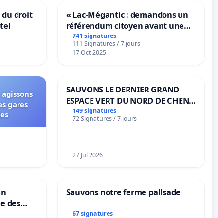
 du droit
« Lac-Mégantic : demandons un
tel
référendum citoyen avant une
transformation irréversible de
741 signatures
111 Signatures / 7 jours
notre territoire »
17 Oct 2025
SAUVONS LE DERNIER GRAND
 agissons
ESPACE VERT DU NORD DE CHENE-
es gares
BOUGERIES
149 signatures
ses
72 Signatures / 7 jours
27 Jul 2026
en
Sauvons notre ferme pallsade
ce des
67 signatures