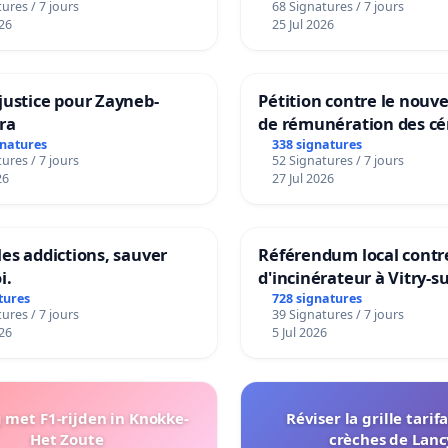
ures / 7 jours
68 Signatures / 7 jours
ng van de wijken
26
25 Jul 2026
ek en Het Voor
justice pour Zayneb-
Pétition contre le nou
ra
de rémunération des cé
panifiables de Swiss g
gnatures
338 signatures
ures / 7 jours
52 Signatures / 7 jours
sur la teneur en protéi
26
27 Jul 2026
les addictions, sauver
Référendum local contre
i.
d'incinérateur à Vitry-s
tures
728 signatures
ures / 7 jours
39 Signatures / 7 jours
26
5 Jul 2026
met F1-rijden in Knokke-
Réviser la grille tarif
Het Zoute
crèches de Lanc