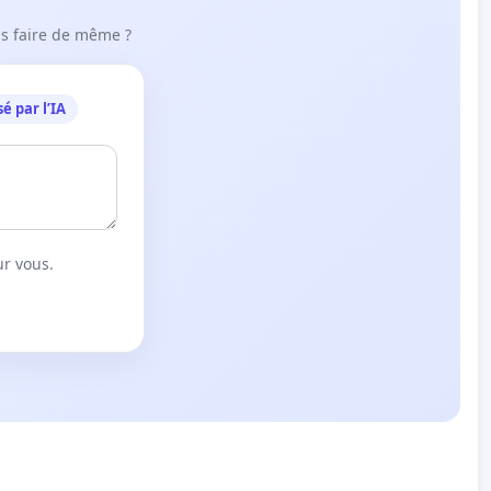
ous faire de même ?
é par l’IA
ur vous.