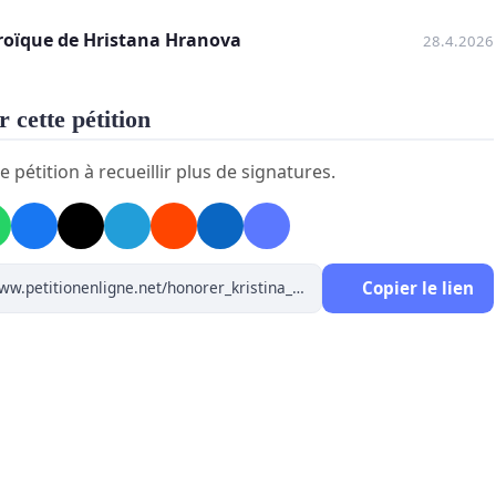
çant en étant diplômée en Bulgarie - qui a mis au
éroïque de Hristana Hranova
28.4.2026
e au moins 3462 bébés -, une héroïque et pionnière
eteuse en mer (54 personnes secourues).
 cette pétition
e pétition à recueillir plus de signatures.
Copier le lien