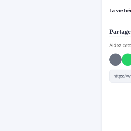
exer
La vie h
mond
sauv
Partager
Aidez cett