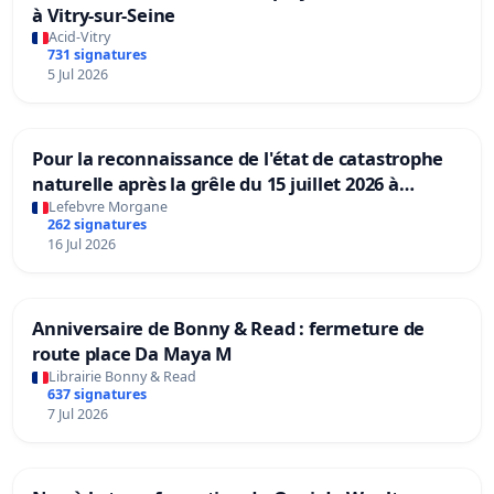
à Vitry-sur-Seine
Acid-Vitry
731 signatures
5 Jul 2026
Pour la reconnaissance de l'état de catastrophe
naturelle après la grêle du 15 juillet 2026 à
Aubenas et ses alentours
Lefebvre Morgane
262 signatures
16 Jul 2026
Anniversaire de Bonny & Read : fermeture de
route place Da Maya M
Librairie Bonny & Read
637 signatures
7 Jul 2026