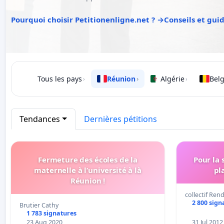
Pourquoi choisir Petitionenligne.net ? →
Conseils et gui
Tous les pays
Réunion
Algérie
Bel
›
›
›
Tendances
Dernières pétitions
Fermeture des écoles de la
Pour la 
maternelle à l’université à là
pl
Réunion !
collectif Ren
2 800 sign
Brutier Cathy
1 783 signatures
23 Aug 2020
31 Jul 2012