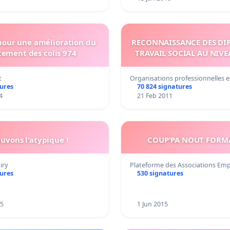
 pour une amélioration du
RECONNAISSANCE DES DI
tement des colis 974
TRAVAIL SOCIAL AU NIV
t
Organisations professionnelles 
tures
70 824 signatures
4
21 Feb 2011
uvons l'atypique !
COUP'PA NOUT FORM
iry
Plateforme des Associations Em
tures
530 signatures
25
1 Jun 2015