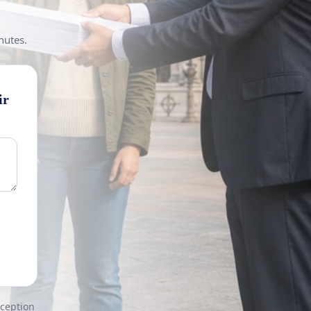
nutes.
ir
nception