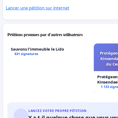
Lancer une pétition sur internet
Pétitions promues par d'autres utilisateurs
Sauvons l'immeuble le Lido
Protégeon
831 signatures
Kinsenda
du Ce
Protégeons
Kinsendael
Centre spo
1 133 sign
LANCEZ VOTRE PROPRE PÉTITION
Y a-t-il quelque chose que vous vo