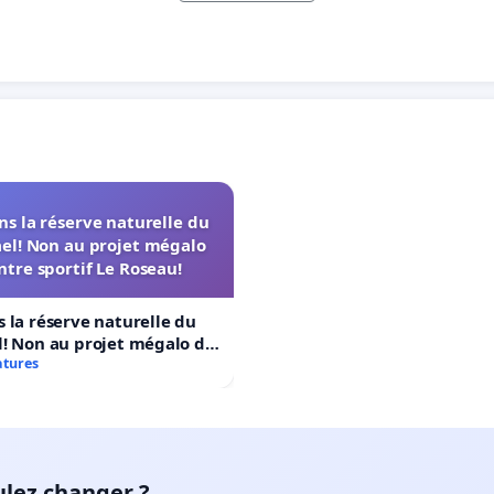
s la réserve naturelle du
el! Non au projet mégalo
ntre sportif Le Roseau!
 la réserve naturelle du
! Non au projet mégalo du
rtif Le Roseau!
atures
ulez changer ?