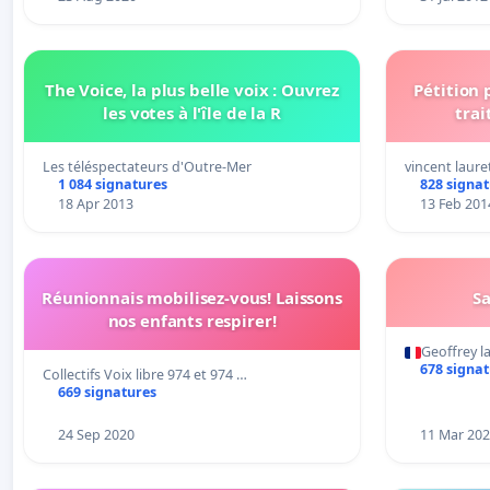
The Voice, la plus belle voix : Ouvrez
Pétition
les votes à l'île de la R
trai
Les téléspectateurs d'Outre-Mer
vincent laure
1 084 signatures
828 signa
18 Apr 2013
13 Feb 201
Réunionnais mobilisez-vous! Laissons
Sa
nos enfants respirer!
Geoffrey la
678 signa
Collectifs Voix libre 974 et 974 …
669 signatures
24 Sep 2020
11 Mar 20