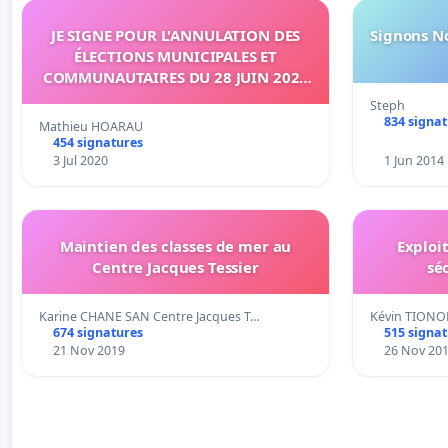
JE SIGNE POUR L'ANNULATION DES
Signons N
ÉLECTIONS MUNICIPALES ET
COMMUNAUTAIRES DU 28 JUIN 2020
SUR L'ÉTANG-SALÉ
Steph
834 signa
Mathieu HOARAU
454 signatures
3 Jul 2020
1 Jun 2014
Maintien des classes de mer au
Exploit
Centre Jacques Tessier
séc
Karine CHANE SAN Centre Jacques T…
Kévin TIONO
674 signatures
515 signa
21 Nov 2019
26 Nov 20