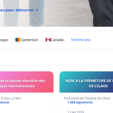
des pour démarrer →
gique
Cameroun
Canada
Montrer plus
›
›
›
sécurisation durable des
NON A LA FERMETURE DE 
ages réunionnaises
DE CILAOS
d A Nou La Mer
Personnel de l'hôpital de Cilaos
atures
1 364 signatures
13 Jan 2018