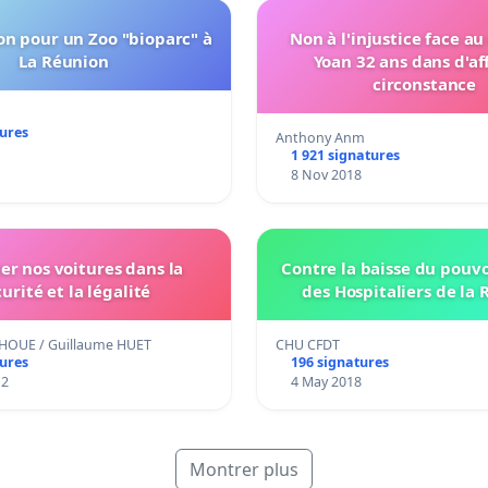
on pour un Zoo "bioparc" à
Non à l'injustice face au
La Réunion
Yoan 32 ans dans d'af
circonstance
tures
Anthony Anm
1 921 signatures
8 Nov 2018
er nos voitures dans la
Contre la baisse du pouvo
urité et la légalité
des Hospitaliers de la
HOUE / Guillaume HUET
CHU CFDT
tures
196 signatures
12
4 May 2018
Montrer plus