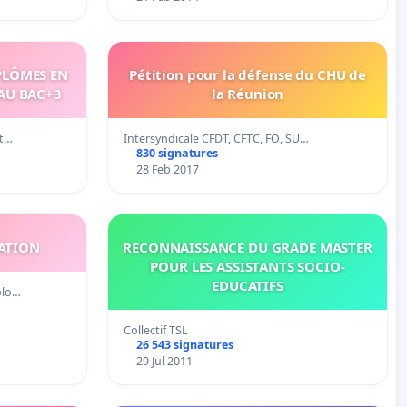
PLÔMES EN
Pétition pour la défense du CHU de
EAU BAC+3
la Réunion
et…
Intersyndicale CFDT, CFTC, FO, SU…
830 signatures
28 Feb 2017
ATION
RECONNAISSANCE DU GRADE MASTER
POUR LES ASSISTANTS SOCIO-
EDUCATIFS
plo…
Collectif TSL
26 543 signatures
29 Jul 2011