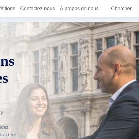
étitions
Contactez-nous
À propos de nous
Chercher
ons
es
 y
idez
aractère