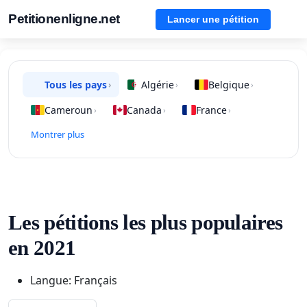
Petitionenligne.net
Lancer une pétition
Tous les pays
Algérie
Belgique
›
›
›
Cameroun
Canada
France
›
›
›
Montrer plus
Les pétitions les plus populaires
en 2021
Langue: Français