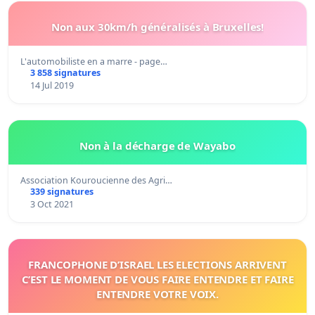
Non aux 30km/h généralisés à Bruxelles!
L'automobiliste en a marre - page…
3 858 signatures
14 Jul 2019
Non à la décharge de Wayabo
Association Kouroucienne des Agri…
339 signatures
3 Oct 2021
FRANCOPHONE D’ISRAEL LES ELECTIONS ARRIVENT
C’EST LE MOMENT DE VOUS FAIRE ENTENDRE ET FAIRE
ENTENDRE VOTRE VOIX.