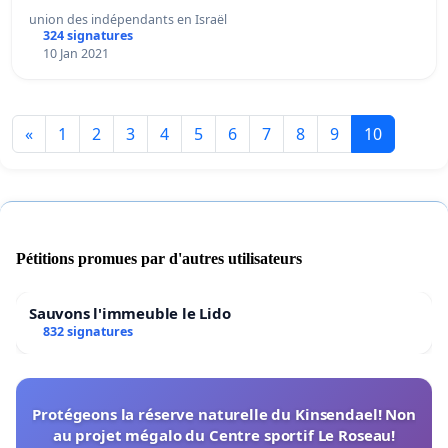
union des indépendants en Israël
324 signatures
10 Jan 2021
«
1
2
3
4
5
6
7
8
9
10
Pétitions promues par d'autres utilisateurs
Sauvons l'immeuble le Lido
832 signatures
Protégeons la réserve naturelle du Kinsendael! Non
au projet mégalo du Centre sportif Le Roseau!