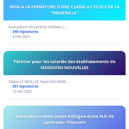
NON A LA FERMETURE D'UNE CLASSE A L'ECOLE DE LA
"PASSERELLE"
Association de parents d'élèves L…
348 signatures
4 Feb 2021
Pétition pour les salariés des établissements de
MOISSONS NOUVELLES
Gildas LE MEILLAT, Farid HACHEMI,…
357 signatures
13 Oct 2021
Suppression demi-poste bilingue école N.D de
Lambader-Plouvorn