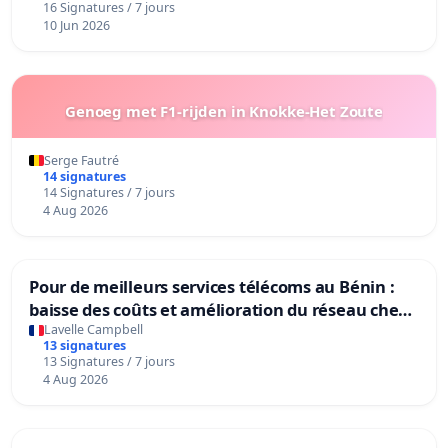
16 Signatures / 7 jours
10 Jun 2026
Genoeg met F1-rijden in Knokke-Het Zoute
Serge Fautré
14 signatures
14 Signatures / 7 jours
4 Aug 2026
Pour de meilleurs services télécoms au Bénin :
baisse des coûts et amélioration du réseau chez
MTN, Moov et Celtis
Lavelle Campbell
13 signatures
13 Signatures / 7 jours
4 Aug 2026