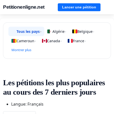
Petitionenligne.net
Lancer une pétition
Tous les pays
Algérie
Belgique
›
›
›
Cameroun
Canada
France
›
›
›
Montrer plus
Les pétitions les plus populaires
au cours des 7 derniers jours
Langue: Français