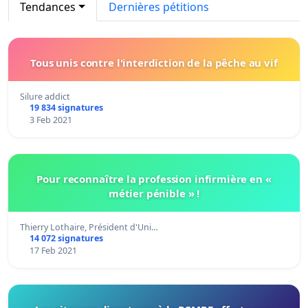
Tendances
Dernières pétitions
Tous unis contre l'interdiction de la pêche au vif
Silure addict
19 834 signatures
3 Feb 2021
Pour reconnaître la profession infirmière en «
métier pénible » !
Thierry Lothaire, Président d'Uni…
14 072 signatures
17 Feb 2021