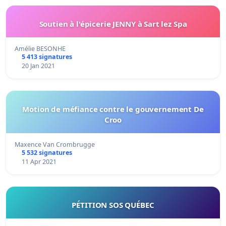
Soutien à l'épicerie JENNY à Sart lez Spa
Amélie BESONHE
5 413 signatures
20 Jan 2021
Motion de méfiance contre le gouvernement De
Croo
Maxence Van Crombrugge
5 532 signatures
11 Apr 2021
PÉTITION SOS QUÉBEC