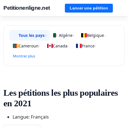
Petitionenligne.net
Lancer une pétition
Tous les pays
Algérie
Belgique
›
›
›
Cameroun
Canada
France
›
›
›
Montrer plus
Les pétitions les plus populaires
en 2021
Langue: Français