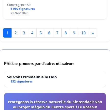
Convergence SP
6 960 signatures
21 Nov 2020
1
2
3
4
5
6
7
8
9
10
»
Pétitions promues par d'autres utilisateurs
Sauvons l'immeuble le Lido
832 signatures
Protégeons la réserve naturelle du Kinsendael! Non
au projet mégalo du Centre sportif Le Roseau!