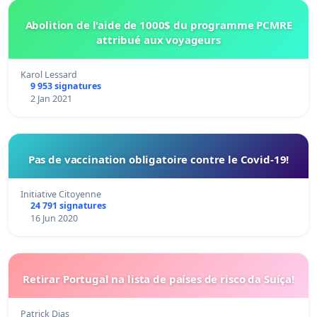
Abolition de l'aide de 1000$ du programme PCMRE
attribué aux voyageurs
Karol Lessard
9 953 signatures
2 Jan 2021
Pas de vaccination obligatoire contre le Covid-19!
Initiative Citoyenne
24 791 signatures
16 Jun 2020
Retirar Portugal na lista de países de risco da Suíça!
Patrick Dias