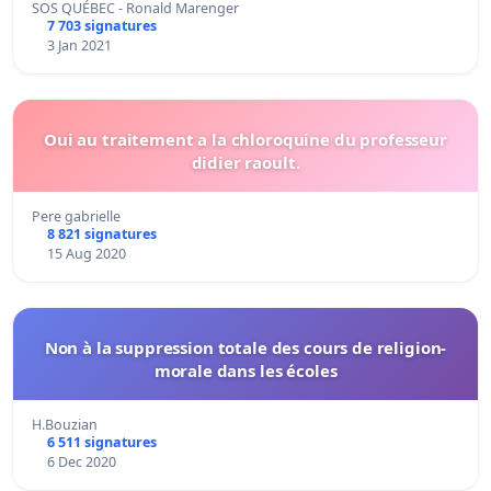
SOS QUÉBEC - Ronald Marenger
7 703 signatures
3 Jan 2021
Oui au traitement a la chloroquine du professeur
didier raoult.
Pere gabrielle
8 821 signatures
15 Aug 2020
Non à la suppression totale des cours de religion-
morale dans les écoles
H.Bouzian
6 511 signatures
6 Dec 2020