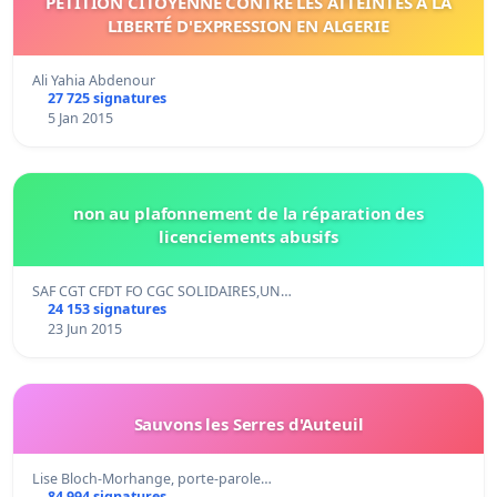
PÉTITION CITOYENNE CONTRE LES ATTEINTES À LA
LIBERTÉ D'EXPRESSION EN ALGERIE
Ali Yahia Abdenour
27 725 signatures
5 Jan 2015
non au plafonnement de la réparation des
licenciements abusifs
SAF CGT CFDT FO CGC SOLIDAIRES,UN…
24 153 signatures
23 Jun 2015
Sauvons les Serres d'Auteuil
Lise Bloch-Morhange, porte-parole…
84 994 signatures