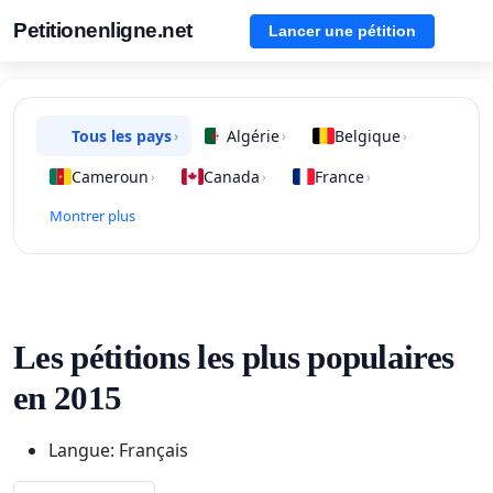
Petitionenligne.net
Lancer une pétition
Tous les pays
Algérie
Belgique
›
›
›
Cameroun
Canada
France
›
›
›
Montrer plus
Les pétitions les plus populaires
en 2015
Langue: Français