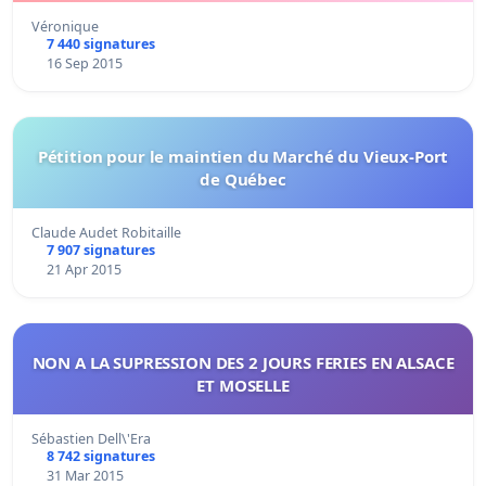
Véronique
7 440 signatures
16 Sep 2015
Pétition pour le maintien du Marché du Vieux-Port
de Québec
Claude Audet Robitaille
7 907 signatures
21 Apr 2015
NON A LA SUPRESSION DES 2 JOURS FERIES EN ALSACE
ET MOSELLE
Sébastien Dell\'Era
8 742 signatures
31 Mar 2015