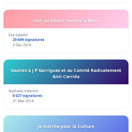
Non au désert musical à Bâle!
Eva Saladin
20 699 signatures
3 Dec 2014
Soutien à J P Garrigues et au Comité Radicalement
Anti Corrida
Nathalie Valentin
8 027 signatures
21 Mar 2014
Je marche pour la Culture