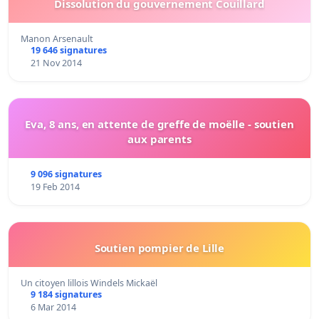
Dissolution du gouvernement Couillard
Manon Arsenault
19 646 signatures
21 Nov 2014
Eva, 8 ans, en attente de greffe de moëlle - soutien
aux parents
9 096 signatures
19 Feb 2014
Soutien pompier de Lille
Un citoyen lillois Windels Mickaël
9 184 signatures
6 Mar 2014