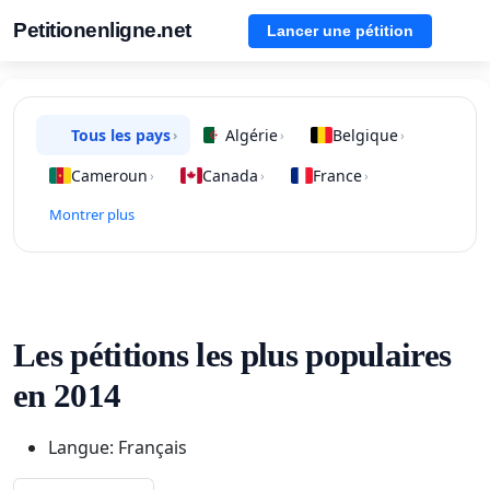
Petitionenligne.net
Lancer une pétition
Tous les pays
Algérie
Belgique
›
›
›
Cameroun
Canada
France
›
›
›
Montrer plus
Les pétitions les plus populaires
en 2014
Langue: Français