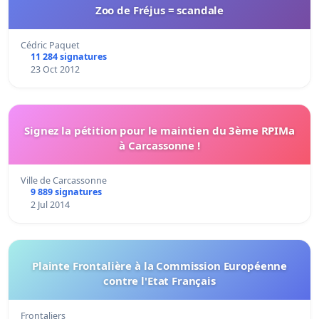
Zoo de Fréjus = scandale
Cédric Paquet
11 284 signatures
23 Oct 2012
Signez la pétition pour le maintien du 3ème RPIMa
à Carcassonne !
Ville de Carcassonne
9 889 signatures
2 Jul 2014
Plainte Frontalière à la Commission Européenne
contre l'Etat Français
Frontaliers