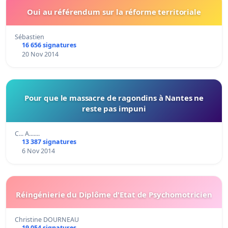
Oui au référendum sur la réforme territoriale
Sébastien
16 656 signatures
20 Nov 2014
Pour que le massacre de ragondins à Nantes ne
reste pas impuni
C... A.......
13 387 signatures
6 Nov 2014
Réingénierie du Diplôme d'Etat de Psychomotricien
Christine DOURNEAU
19 054 signatures