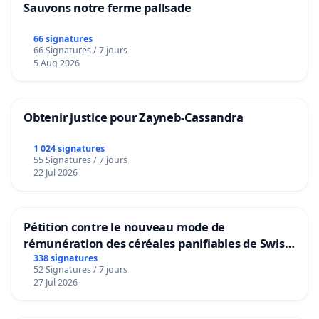
Sauvons notre ferme pallsade
66 signatures
66 Signatures / 7 jours
5 Aug 2026
Obtenir justice pour Zayneb-Cassandra
1 024 signatures
55 Signatures / 7 jours
22 Jul 2026
Pétition contre le nouveau mode de
rémunération des céréales panifiables de Swiss
granum basé sur la teneur en protéines
338 signatures
52 Signatures / 7 jours
27 Jul 2026