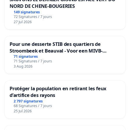
NORD DE CHENE-BOUGERIES
149 signatures
72 Signatures / 7 jours
27 Jul 2026
Pour une desserte STIB des quartiers de
Stroombeek et Beauval - Voor een MIVB-
bediening van de wijken Strombeek en Het
71 signatures
71 Signatures / 7 jours
Voor
3 Aug 2026
Protéger la population en retirant les feux
d’artifice des rayons
2 797 signatures
68 Signatures / 7 jours
25 Jul 2026