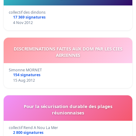
collectif des dindons
17 369 signatures
4 Nov 2012
DISCRIMINATIONS FAITES AUX DOM PAR LES CIES
AERIENNES
Simonne MORNET
154 signatures
15 Aug 2012
Pour la sécurisation durable des plages
réunionnaises
collectif Rend A Nou La Mer
2 800 signatures