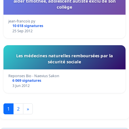
aider timothée, adolescent autiste exclu de son
collège
jean-francois py
10 618 signatures
25 Sep 2012
Les médecines naturelles remboursées par la
sécurité sociale
Reponses Bio - Naevius Sakon
6 069 signatures
3 Jun 2012
1
2
»