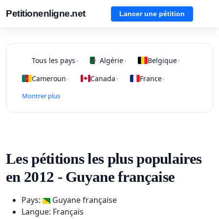
Petitionenligne.net
Lancer une pétition
Tous les pays
Algérie
Belgique
›
›
›
Cameroun
Canada
France
›
›
›
Montrer plus
Les pétitions les plus populaires
en 2012 - Guyane française
Pays:
Guyane française
Langue: Français