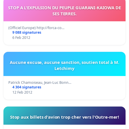
STOP A L'EXPULSION DU PEUPLE GUARANI-KAIOWA DE
SES TERRES.
(Officiel Europe) http://forca-co…
9 088 signatures
6 Feb 2012
Aucune excuse, aucune sanction, soutien total à M.
Letchimy
Patrick Chamoiseau, Jean-Luc Bonn…
4 304 signatures
12 Feb 2012
Stop aux billets d'avion trop cher vers l'Outre-mer!